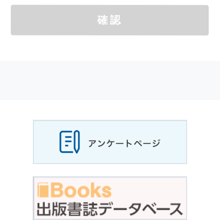
個人情報
の取扱いについては，お客様が当社の
確認
サイトを通じて商品の購入，当社へのご連絡，
メールマガジンの購読などをご利用された時に
適応されます．
お客様が当社のサイトを利用される際に収集さ
れた
個人情報
は，当
個人情報
の取扱いについて
の考え方に従い管理されます．
個人情報
の利用目的
当社は，お客様から収集させていただいた
個人
情報
，ご注文情報（お客様の注文履歴に関する
情報を含む）を，本サービスを提供する目的の
他に，以下の各号に定める目的のために利用す
ることがあります．
本サービスの提供または以下に定める目的以外
に，当社はお客様の
個人情報
利用することはあ
りません．
（1） お客様に対して，当社の商品やサービス
をご紹介する場合
（2） 当社において，お客様に代行してご注文
手続き，ご注文内容の確認，変更手続きを行う