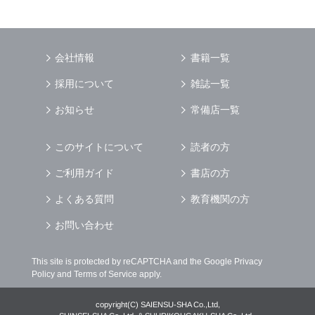
場合
（3） お客様からのお問い合わせに対して回答
を行う場合
（4） お客様に対して，当社のサービスに対す
会社情報
書籍一覧
るご意見やご感想のご提供をお願いするため
（5） 当社がお客様に別途連絡の上，個別にご
採用について
雑誌一覧
了解をいただいた目的に利用するため
（6） お客様の属性（年齢，住所など）ごとに
お知らせ
常備店一覧
分類された統計的資料を作成するため
（7） お客様それぞれの嗜好に適合した情報発
このサイトについて
読者の方
信やサービスを提供，表示するため
ご利用ガイド
書店の方
個人情報
の安全管理について
当社は
個人情報
の正確性及び安全性を確保する
よくある質問
教育機関の方
為，
個人情報
へのアクセス管理，持ち出し手段
の制限，不正アクセスおよび，漏洩，紛失，破
お問い合わせ
壊，改ざんなどに対しては，合理的な安全対策
を講じるとともに，万一，漏洩等
個人情報
に関
This site is protected by reCAPTCHA and the Google
Privacy
する事故が発生した場合には，再発防止策を含
Policy
and
Terms of Service
apply.
む適切な対策を速やかに講じます．
個人情報
の預託について
copyright(C) SAIENSU-SHA Co.,Ltd,