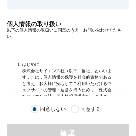
個人情報の取り扱い
以下の個人情報の取扱いに同意のうえ，お問い合わせくださ
い．
はじめに
株式会社サイエンス社（以下「当社」といいま
す．）は，
個人情報
の保護を社会的責務である
と考え，お客様に安心してご利用いただけるウ
ェブサイトの管理・運営を行うため，「株式会
社サイエンス社
個人情報
保護方針」に基づ
き，以下のとおり「ウェブサイトにおける
個人
同意しない
同意する
情報
の取扱い」を定めました．
個人情報
の取扱いの適用範囲
個人情報
の取扱いについては，お客様が当社の
確認
サイトを通じて商品の購入，当社へのご連絡，