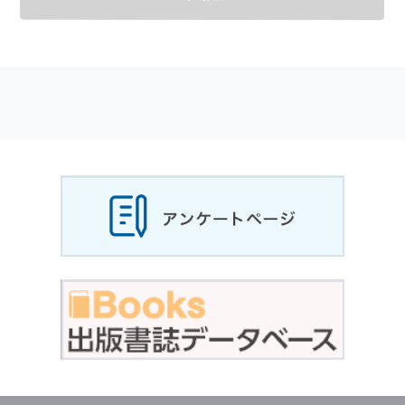
メールマガジンの購読などをご利用された時に
適応されます．
お客様が当社のサイトを利用される際に収集さ
れた
個人情報
は，当
個人情報
の取扱いについて
の考え方に従い管理されます．
個人情報
の利用目的
当社は，お客様から収集させていただいた
個人
情報
，ご注文情報（お客様の注文履歴に関する
情報を含む）を，本サービスを提供する目的の
他に，以下の各号に定める目的のために利用す
ることがあります．
本サービスの提供または以下に定める目的以外
に，当社はお客様の
個人情報
利用することはあ
りません．
（1） お客様に対して，当社の商品やサービス
をご紹介する場合
（2） 当社において，お客様に代行してご注文
手続き，ご注文内容の確認，変更手続きを行う
場合
（3） お客様からのお問い合わせに対して回答
を行う場合