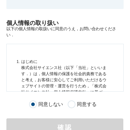
個人情報の取り扱い
以下の個人情報の取扱いに同意のうえ，お問い合わせくださ
い．
はじめに
株式会社サイエンス社（以下「当社」といいま
す．）は，
個人情報
の保護を社会的責務である
と考え，お客様に安心してご利用いただけるウ
ェブサイトの管理・運営を行うため，「株式会
社サイエンス社
個人情報
保護方針」に基づ
き，以下のとおり「ウェブサイトにおける
個人
同意しない
同意する
情報
の取扱い」を定めました．
個人情報
の取扱いの適用範囲
個人情報
の取扱いについては，お客様が当社の
確認
サイトを通じて商品の購入，当社へのご連絡，