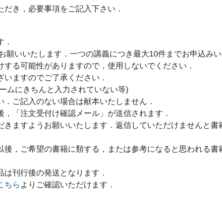
ただき，必要事項をご記入下さい．
す．
をお願いいたします．一つの講義につき最大10件までお申込み
けする可能性がありますので，使用しないでください．
ざいますのでご了承ください．
ームにきちんと入力されていない等)
い．ご記入のない場合は献本いたしません．
後，「注文受付け確認メール」が送信されます．
だきますようお願いいたします．返信していただけませんと書
以後，ご希望の書籍に類する，または参考になると思われる書
品は刊行後の発送となります．
こちら
よりご確認いただけます．