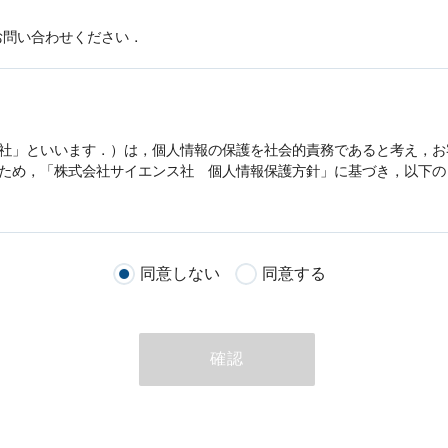
お問い合わせください．
社」といいます．）は，
個人情報
の保護を社会的責務であると考え，お
うため，「株式会社サイエンス社
個人情報
保護方針」に基づき，以下の
客様が当社のサイトを通じて商品の購入，当社へのご連絡，メールマガ
同意しない
同意する
る際に収集された
個人情報
は，当
個人情報
の取扱いについての考え方に
ただいた
個人情報
，ご注文情報（お客様の注文履歴に関する情報を含む
確認
のために利用することがあります．
める目的以外に，当社はお客様の
個人情報
利用することはありません．
商品やサービスをご紹介する場合
代行してご注文手続き，ご注文内容の確認，変更手続きを行う場合