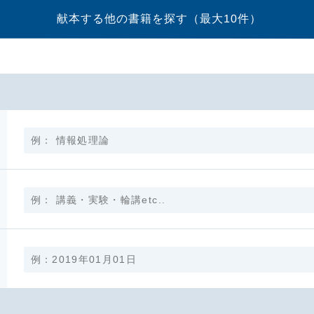
献本する他の書籍を探す
（最大10件）