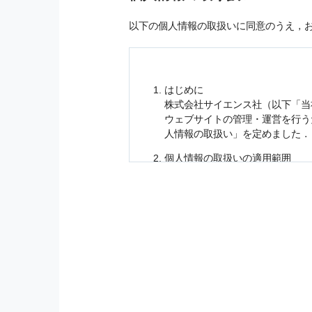
以下の個人情報の取扱いに同意のうえ，
はじめに
株式会社サイエンス社（以下「当
ウェブサイトの管理・運営を行
人情報
の取扱い」を定めました．
個人情報
の取扱いの適用範囲
個人情報
の取扱いについては，お
に適応されます．
お客様が当社のサイトを利用され
個人情報
の利用目的
当社は，お客様から収集させてい
の他に，以下の各号に定める目的
本サービスの提供または以下に定
（1） お客様に対して，当社の
（2） 当社において，お客様に