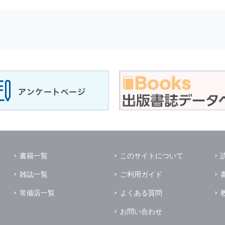
せに対して回答を行う場合
サービスに対するご意見やご感想のご提供をお願いするため
の上，個別にご了解をいただいた目的に利用するため
所など）ごとに分類された統計的資料を作成するため
適合した情報発信やサービスを提供，表示するため
性を確保する為，
個人情報
へのアクセス管理，持ち出し手段の制限，不
理的な安全対策を講じるとともに，万一，漏洩等
個人情報
に関する事故
ます．
の為に必要な範囲で業務を預託する場合があります．
管理及び監督を行います．
イレクトメールの発送のための印刷会社，商品代金未払いの場合の回収
書籍一覧
このサイトについて
く他の事業者や個人などの第三者に提供および公開することはありませ
雑誌一覧
ご利用ガイド
の限りではありません．
同意がある場合
常備店一覧
よくある質問
法令に基づき開示を求められた場合
お問い合わせ
業務提携先に対して
個人情報
を開示する場合．ただし，この場合に開示す
個人情報
の管理を義務付けます．