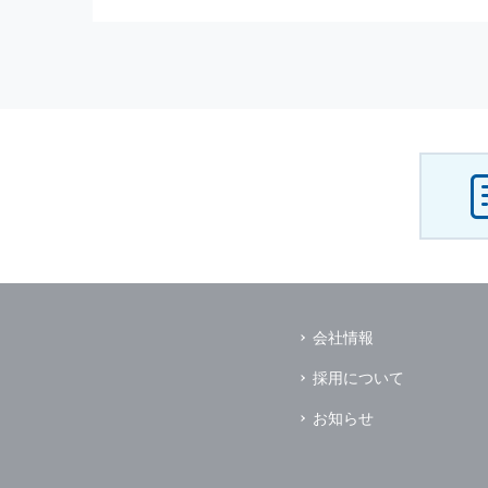
（3） お客様からのお問い合わ
（4） お客様に対して，当社の
（5） 当社がお客様に別途連絡
（6） お客様の属性（年齢，住
（7） お客様それぞれの嗜好に
個人情報
の安全管理について
当社は
個人情報
の正確性及び安全
破壊，改ざんなどに対しては，合
を含む適切な対策を速やかに講じ
個人情報
の預託について
当社は，明示した利用目的の達成
その場合は，業務委託先の適切な
（業務委託先とは，運送業者，ダ
会社情報
個人情報
の第三者への開示
当社は，
個人情報
を本人の許可無
採用について
ただし，以下に該当する場合はそ
（1） 情報提供について本人の
お知らせ
（2） 官公庁等の公的機関から
（3） 当サイトの運営に関する
し，開示先に対して契約等により