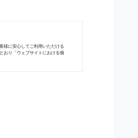
客様に安心してご利用いただける
とおり「ウェブサイトにおける
個
ジンの購読などをご利用された時
従い管理されます．
）を，本サービスを提供する目的