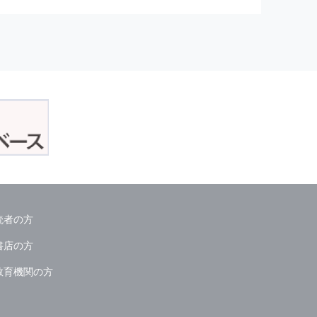
正アクセスおよび，漏洩，紛失，
が発生した場合には，再発防止策
委託会社等．）
読者の方
ん．
書店の方
教育機関の方
る情報は必要な範囲のみに限定