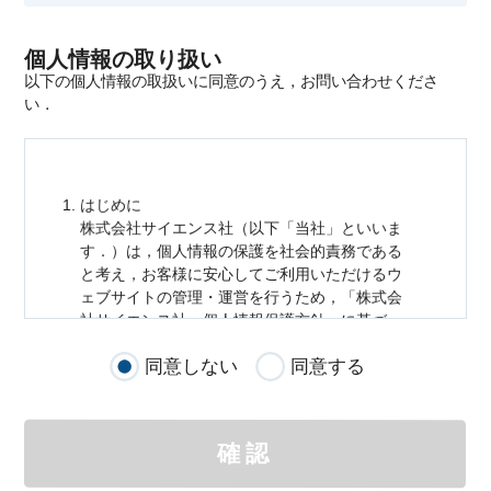
個人情報の取り扱い
以下の個人情報の取扱いに同意のうえ，お問い合わせくださ
い．
はじめに
株式会社サイエンス社（以下「当社」といいま
す．）は，
個人情報
の保護を社会的責務である
と考え，お客様に安心してご利用いただけるウ
ェブサイトの管理・運営を行うため，「株式会
社サイエンス社
個人情報
保護方針」に基づ
き，以下のとおり「ウェブサイトにおける
個人
同意しない
同意する
情報
の取扱い」を定めました．
個人情報
の取扱いの適用範囲
個人情報
の取扱いについては，お客様が当社の
確認
サイトを通じて商品の購入，当社へのご連絡，
メールマガジンの購読などをご利用された時に