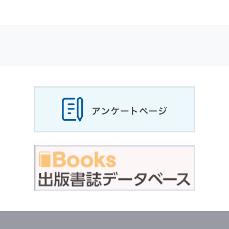
適応されます．
お客様が当社のサイトを利用される際に収集さ
れた
個人情報
は，当
個人情報
の取扱いについて
の考え方に従い管理されます．
個人情報
の利用目的
当社は，お客様から収集させていただいた
個人
情報
，ご注文情報（お客様の注文履歴に関する
情報を含む）を，本サービスを提供する目的の
他に，以下の各号に定める目的のために利用す
ることがあります．
本サービスの提供または以下に定める目的以外
に，当社はお客様の
個人情報
利用することはあ
りません．
（1） お客様に対して，当社の商品やサービス
をご紹介する場合
（2） 当社において，お客様に代行してご注文
手続き，ご注文内容の確認，変更手続きを行う
場合
（3） お客様からのお問い合わせに対して回答
を行う場合
（4） お客様に対して，当社のサービスに対す