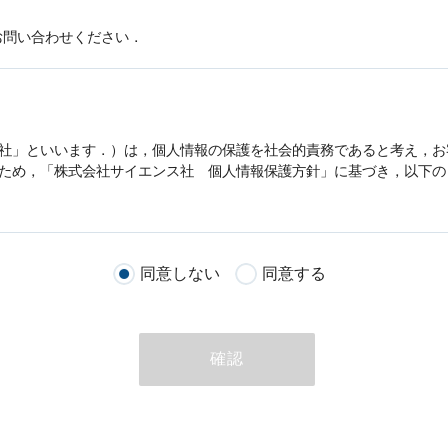
お問い合わせください．
社」といいます．）は，
個人情報
の保護を社会的責務であると考え，お
うため，「株式会社サイエンス社
個人情報
保護方針」に基づき，以下の
客様が当社のサイトを通じて商品の購入，当社へのご連絡，メールマガ
同意しない
同意する
る際に収集された
個人情報
は，当
個人情報
の取扱いについての考え方に
ただいた
個人情報
，ご注文情報（お客様の注文履歴に関する情報を含む
確認
のために利用することがあります．
める目的以外に，当社はお客様の
個人情報
利用することはありません．
商品やサービスをご紹介する場合
代行してご注文手続き，ご注文内容の確認，変更手続きを行う場合