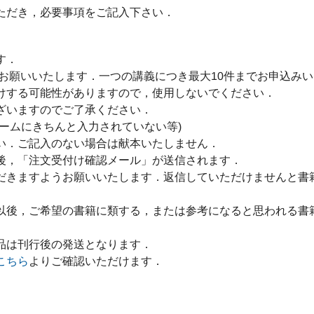
ただき，必要事項をご記入下さい．
す．
をお願いいたします．一つの講義につき最大10件までお申込み
けする可能性がありますので，使用しないでください．
ざいますのでご了承ください．
ームにきちんと入力されていない等)
い．ご記入のない場合は献本いたしません．
後，「注文受付け確認メール」が送信されます．
だきますようお願いいたします．返信していただけませんと書
以後，ご希望の書籍に類する，または参考になると思われる書
品は刊行後の発送となります．
こちら
よりご確認いただけます．