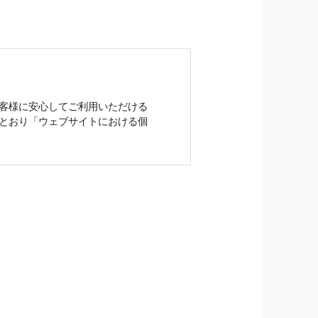
客様に安心してご利用いただける
とおり「ウェブサイトにおける
個
ジンの購読などをご利用された時
従い管理されます．
）を，本サービスを提供する目的