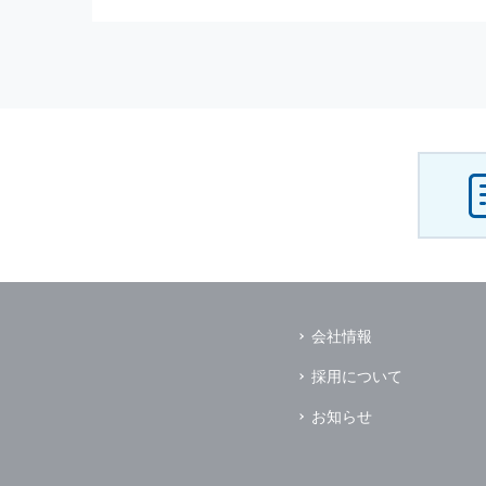
（3） お客様からのお問い合わ
（4） お客様に対して，当社の
（5） 当社がお客様に別途連絡
（6） お客様の属性（年齢，住
（7） お客様それぞれの嗜好に
個人情報
の安全管理について
当社は
個人情報
の正確性及び安全
破壊，改ざんなどに対しては，合
を含む適切な対策を速やかに講じ
個人情報
の預託について
当社は，明示した利用目的の達成
その場合は，業務委託先の適切な
（業務委託先とは，運送業者，ダ
会社情報
個人情報
の第三者への開示
当社は，
個人情報
を本人の許可無
採用について
ただし，以下に該当する場合はそ
（1） 情報提供について本人の
お知らせ
（2） 官公庁等の公的機関から
（3） 当サイトの運営に関する
し，開示先に対して契約等により