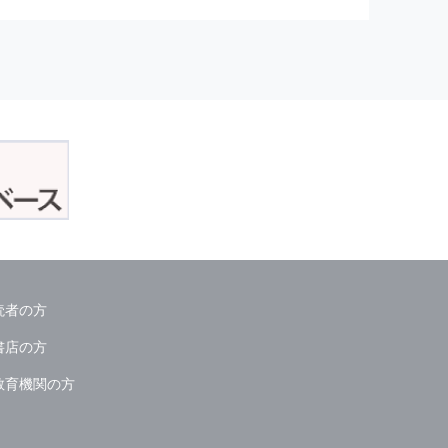
正アクセスおよび，漏洩，紛失，
が発生した場合には，再発防止策
委託会社等．）
読者の方
ん．
書店の方
教育機関の方
る情報は必要な範囲のみに限定