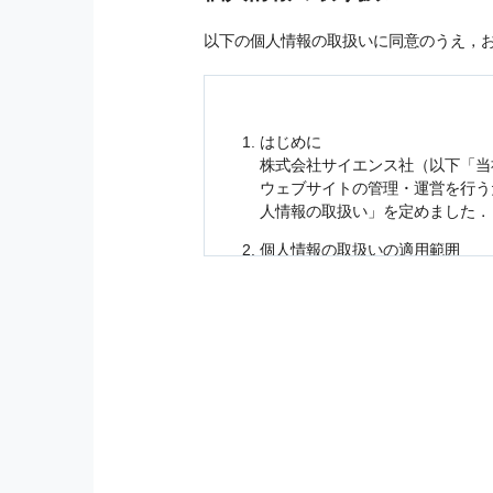
以下の個人情報の取扱いに同意のうえ，
はじめに
株式会社サイエンス社（以下「当
ウェブサイトの管理・運営を行
人情報
の取扱い」を定めました．
個人情報
の取扱いの適用範囲
個人情報
の取扱いについては，お
に適応されます．
お客様が当社のサイトを利用され
個人情報
の利用目的
当社は，お客様から収集させてい
の他に，以下の各号に定める目的
本サービスの提供または以下に定
（1） お客様に対して，当社の
（2） 当社において，お客様に