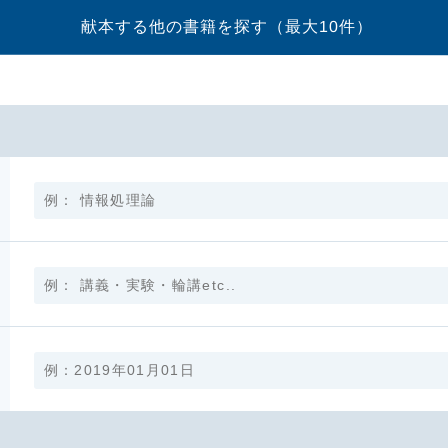
献本する他の書籍を探す
（最大10件）