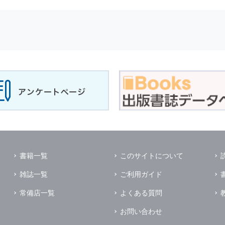
せに対して回答を行う場合
サービスに対するご意見やご感想のご提供をお願いするため
の上，個別にご了解をいただいた目的に利用するため
所など）ごとに分類された統計的資料を作成するため
適合した情報発信やサービスを提供，表示するため
性を確保する為，
個人情報
へのアクセス管理，持ち出し手段の制限，不
理的な安全対策を講じるとともに，万一，漏洩等
個人情報
に関する事故
ます．
の為に必要な範囲で業務を預託する場合があります．
管理及び監督を行います．
イレクトメールの発送のための印刷会社，商品代金未払いの場合の回収
書籍一覧
このサイトについて
く他の事業者や個人などの第三者に提供および公開することはありませ
雑誌一覧
ご利用ガイド
の限りではありません．
同意がある場合
常備店一覧
よくある質問
法令に基づき開示を求められた場合
お問い合わせ
業務提携先に対して
個人情報
を開示する場合．ただし，この場合に開示す
個人情報
の管理を義務付けます．