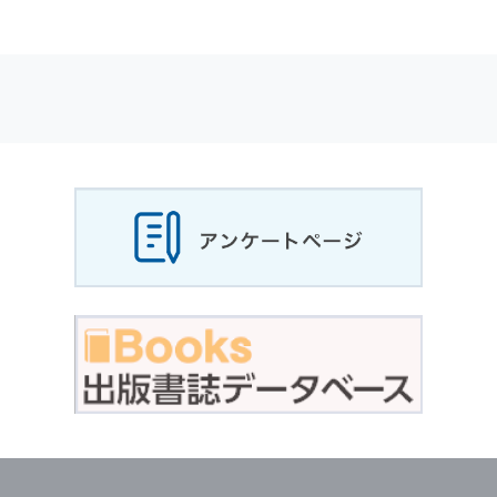
適応されます．
お客様が当社のサイトを利用される際に収集さ
れた
個人情報
は，当
個人情報
の取扱いについて
の考え方に従い管理されます．
個人情報
の利用目的
当社は，お客様から収集させていただいた
個人
情報
，ご注文情報（お客様の注文履歴に関する
情報を含む）を，本サービスを提供する目的の
他に，以下の各号に定める目的のために利用す
ることがあります．
本サービスの提供または以下に定める目的以外
に，当社はお客様の
個人情報
利用することはあ
りません．
（1） お客様に対して，当社の商品やサービス
をご紹介する場合
（2） 当社において，お客様に代行してご注文
手続き，ご注文内容の確認，変更手続きを行う
場合
（3） お客様からのお問い合わせに対して回答
を行う場合
（4） お客様に対して，当社のサービスに対す