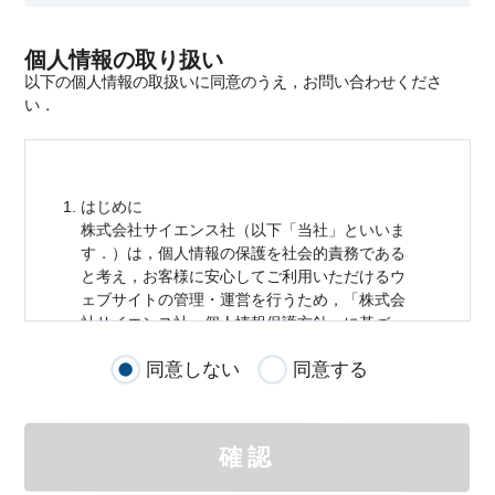
個人情報の取り扱い
以下の個人情報の取扱いに同意のうえ，お問い合わせくださ
い．
はじめに
株式会社サイエンス社（以下「当社」といいま
す．）は，
個人情報
の保護を社会的責務である
と考え，お客様に安心してご利用いただけるウ
ェブサイトの管理・運営を行うため，「株式会
社サイエンス社
個人情報
保護方針」に基づ
き，以下のとおり「ウェブサイトにおける
個人
同意しない
同意する
情報
の取扱い」を定めました．
個人情報
の取扱いの適用範囲
個人情報
の取扱いについては，お客様が当社の
確認
サイトを通じて商品の購入，当社へのご連絡，
メールマガジンの購読などをご利用された時に