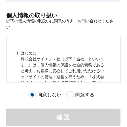
個人情報の取り扱い
以下の個人情報の取扱いに同意のうえ，お問い合わせくださ
い．
はじめに
株式会社サイエンス社（以下「当社」といいま
す．）は，
個人情報
の保護を社会的責務である
と考え，お客様に安心してご利用いただけるウ
ェブサイトの管理・運営を行うため，「株式会
社サイエンス社
個人情報
保護方針」に基づ
き，以下のとおり「ウェブサイトにおける
個人
同意しない
同意する
情報
の取扱い」を定めました．
個人情報
の取扱いの適用範囲
個人情報
の取扱いについては，お客様が当社の
確認
サイトを通じて商品の購入，当社へのご連絡，
メールマガジンの購読などをご利用された時に