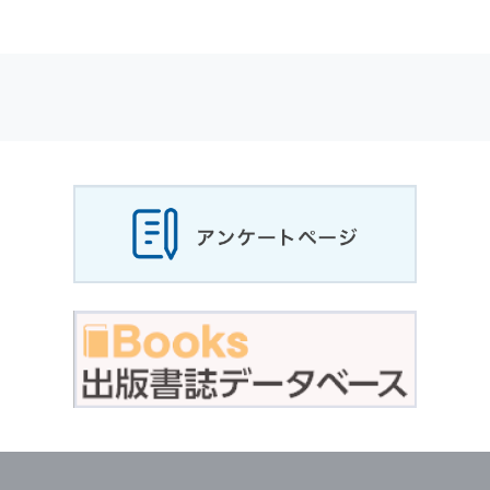
適応されます．
お客様が当社のサイトを利用される際に収集さ
れた
個人情報
は，当
個人情報
の取扱いについて
の考え方に従い管理されます．
個人情報
の利用目的
当社は，お客様から収集させていただいた
個人
情報
，ご注文情報（お客様の注文履歴に関する
情報を含む）を，本サービスを提供する目的の
他に，以下の各号に定める目的のために利用す
ることがあります．
本サービスの提供または以下に定める目的以外
に，当社はお客様の
個人情報
利用することはあ
りません．
（1） お客様に対して，当社の商品やサービス
をご紹介する場合
（2） 当社において，お客様に代行してご注文
手続き，ご注文内容の確認，変更手続きを行う
場合
（3） お客様からのお問い合わせに対して回答
を行う場合
（4） お客様に対して，当社のサービスに対す