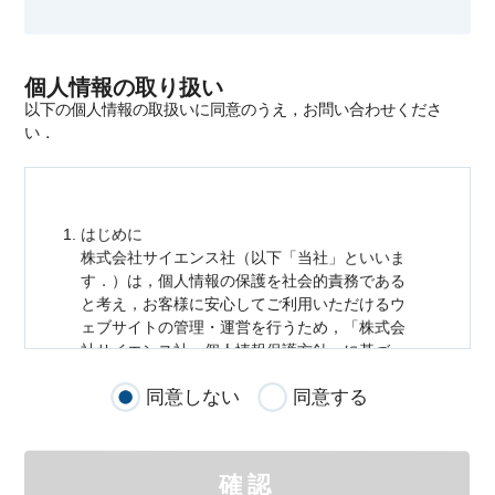
個人情報の取り扱い
以下の個人情報の取扱いに同意のうえ，お問い合わせくださ
い．
はじめに
株式会社サイエンス社（以下「当社」といいま
す．）は，
個人情報
の保護を社会的責務である
と考え，お客様に安心してご利用いただけるウ
ェブサイトの管理・運営を行うため，「株式会
社サイエンス社
個人情報
保護方針」に基づ
き，以下のとおり「ウェブサイトにおける
個人
同意しない
同意する
情報
の取扱い」を定めました．
個人情報
の取扱いの適用範囲
個人情報
の取扱いについては，お客様が当社の
確認
サイトを通じて商品の購入，当社へのご連絡，