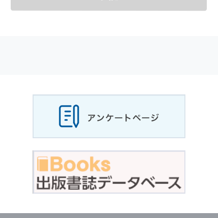
メールマガジンの購読などをご利用された時に
適応されます．
お客様が当社のサイトを利用される際に収集さ
れた
個人情報
は，当
個人情報
の取扱いについて
の考え方に従い管理されます．
個人情報
の利用目的
当社は，お客様から収集させていただいた
個人
情報
，ご注文情報（お客様の注文履歴に関する
情報を含む）を，本サービスを提供する目的の
他に，以下の各号に定める目的のために利用す
ることがあります．
本サービスの提供または以下に定める目的以外
に，当社はお客様の
個人情報
利用することはあ
りません．
（1） お客様に対して，当社の商品やサービス
をご紹介する場合
（2） 当社において，お客様に代行してご注文
手続き，ご注文内容の確認，変更手続きを行う
場合
（3） お客様からのお問い合わせに対して回答
を行う場合