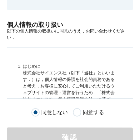
個人情報の取り扱い
以下の個人情報の取扱いに同意のうえ，お問い合わせくださ
い．
はじめに
株式会社サイエンス社（以下「当社」といいま
す．）は，
個人情報
の保護を社会的責務である
と考え，お客様に安心してご利用いただけるウ
ェブサイトの管理・運営を行うため，「株式会
社サイエンス社
個人情報
保護方針」に基づ
き，以下のとおり「ウェブサイトにおける
個人
同意しない
同意する
情報
の取扱い」を定めました．
個人情報
の取扱いの適用範囲
個人情報
の取扱いについては，お客様が当社の
確認
サイトを通じて商品の購入，当社へのご連絡，