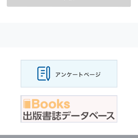
メールマガジンの購読などをご利用された時に
適応されます．
お客様が当社のサイトを利用される際に収集さ
れた
個人情報
は，当
個人情報
の取扱いについて
の考え方に従い管理されます．
個人情報
の利用目的
当社は，お客様から収集させていただいた
個人
情報
，ご注文情報（お客様の注文履歴に関する
情報を含む）を，本サービスを提供する目的の
他に，以下の各号に定める目的のために利用す
ることがあります．
本サービスの提供または以下に定める目的以外
に，当社はお客様の
個人情報
利用することはあ
りません．
（1） お客様に対して，当社の商品やサービス
をご紹介する場合
（2） 当社において，お客様に代行してご注文
手続き，ご注文内容の確認，変更手続きを行う
場合
（3） お客様からのお問い合わせに対して回答
を行う場合