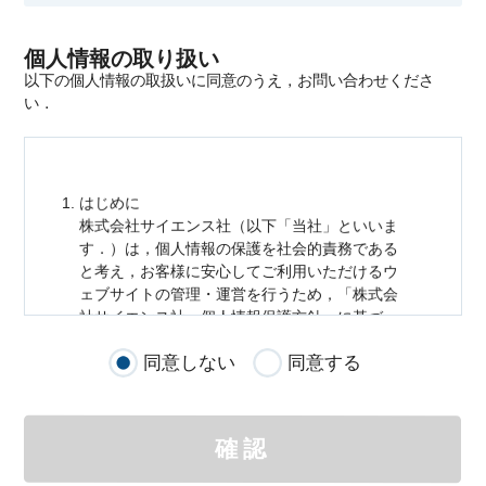
個人情報の取り扱い
以下の個人情報の取扱いに同意のうえ，お問い合わせくださ
い．
はじめに
株式会社サイエンス社（以下「当社」といいま
す．）は，
個人情報
の保護を社会的責務である
と考え，お客様に安心してご利用いただけるウ
ェブサイトの管理・運営を行うため，「株式会
社サイエンス社
個人情報
保護方針」に基づ
き，以下のとおり「ウェブサイトにおける
個人
同意しない
同意する
情報
の取扱い」を定めました．
個人情報
の取扱いの適用範囲
個人情報
の取扱いについては，お客様が当社の
確認
サイトを通じて商品の購入，当社へのご連絡，
メールマガジンの購読などをご利用された時に