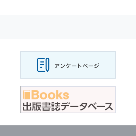
適応されます．
お客様が当社のサイトを利用される際に収集さ
れた
個人情報
は，当
個人情報
の取扱いについて
の考え方に従い管理されます．
個人情報
の利用目的
当社は，お客様から収集させていただいた
個人
情報
，ご注文情報（お客様の注文履歴に関する
情報を含む）を，本サービスを提供する目的の
他に，以下の各号に定める目的のために利用す
ることがあります．
本サービスの提供または以下に定める目的以外
に，当社はお客様の
個人情報
利用することはあ
りません．
（1） お客様に対して，当社の商品やサービス
をご紹介する場合
（2） 当社において，お客様に代行してご注文
手続き，ご注文内容の確認，変更手続きを行う
場合
（3） お客様からのお問い合わせに対して回答
を行う場合
（4） お客様に対して，当社のサービスに対す