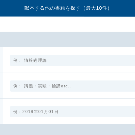
献本する他の書籍を探す
（最大10件）