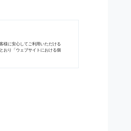
客様に安心してご利用いただける
とおり「ウェブサイトにおける
個
ジンの購読などをご利用された時
従い管理されます．
）を，本サービスを提供する目的