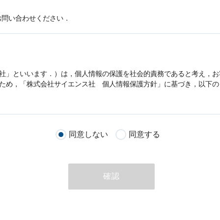
お問い合わせください．
社」といいます．）は，
個人情報
の保護を社会的責務であると考え，お
うため，「株式会社サイエンス社
個人情報
保護方針」に基づき，以下の
客様が当社のサイトを通じて商品の購入，当社へのご連絡，メールマガ
同意しない
同意する
る際に収集された
個人情報
は，当
個人情報
の取扱いについての考え方に
ただいた
個人情報
，ご注文情報（お客様の注文履歴に関する情報を含む
確認
のために利用することがあります．
める目的以外に，当社はお客様の
個人情報
利用することはありません．
商品やサービスをご紹介する場合
代行してご注文手続き，ご注文内容の確認，変更手続きを行う場合