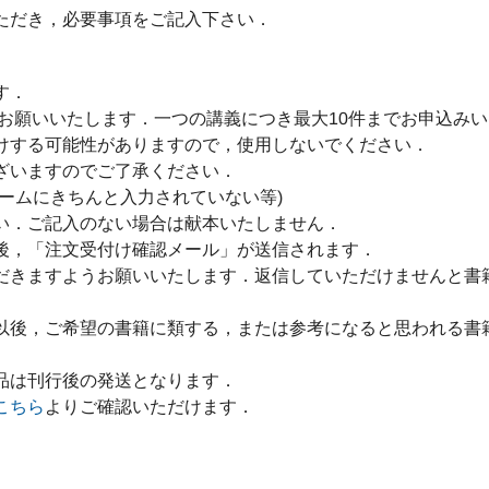
ただき，必要事項をご記入下さい．
す．
をお願いいたします．一つの講義につき最大10件までお申込み
けする可能性がありますので，使用しないでください．
ざいますのでご了承ください．
ームにきちんと入力されていない等)
い．ご記入のない場合は献本いたしません．
後，「注文受付け確認メール」が送信されます．
だきますようお願いいたします．返信していただけませんと書
以後，ご希望の書籍に類する，または参考になると思われる書
品は刊行後の発送となります．
こちら
よりご確認いただけます．