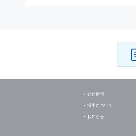
（3） お客様からのお問い合わ
（4） お客様に対して，当社の
（5） 当社がお客様に別途連絡
（6） お客様の属性（年齢，住
（7） お客様それぞれの嗜好に
個人情報
の安全管理について
当社は
個人情報
の正確性及び安全
破壊，改ざんなどに対しては，合
を含む適切な対策を速やかに講じ
個人情報
の預託について
当社は，明示した利用目的の達成
その場合は，業務委託先の適切な
（業務委託先とは，運送業者，ダ
会社情報
個人情報
の第三者への開示
当社は，
個人情報
を本人の許可無
採用について
ただし，以下に該当する場合はそ
（1） 情報提供について本人の
お知らせ
（2） 官公庁等の公的機関から
（3） 当サイトの運営に関する
し，開示先に対して契約等により