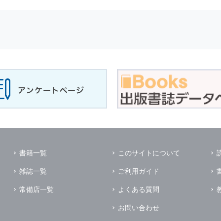
せに対して回答を行う場合
サービスに対するご意見やご感想のご提供をお願いするため
の上，個別にご了解をいただいた目的に利用するため
所など）ごとに分類された統計的資料を作成するため
適合した情報発信やサービスを提供，表示するため
性を確保する為，
個人情報
へのアクセス管理，持ち出し手段の制限，不
理的な安全対策を講じるとともに，万一，漏洩等
個人情報
に関する事故
ます．
の為に必要な範囲で業務を預託する場合があります．
管理及び監督を行います．
イレクトメールの発送のための印刷会社，商品代金未払いの場合の回収
書籍一覧
このサイトについて
く他の事業者や個人などの第三者に提供および公開することはありませ
雑誌一覧
ご利用ガイド
の限りではありません．
同意がある場合
常備店一覧
よくある質問
法令に基づき開示を求められた場合
お問い合わせ
業務提携先に対して
個人情報
を開示する場合．ただし，この場合に開示す
個人情報
の管理を義務付けます．