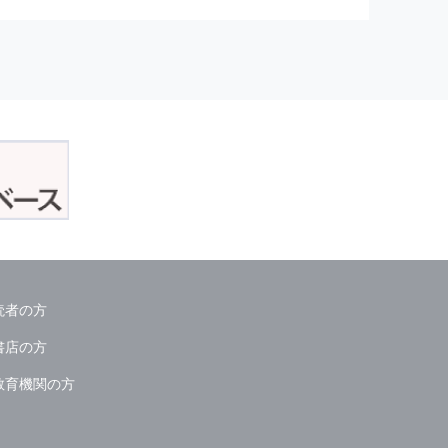
正アクセスおよび，漏洩，紛失，
が発生した場合には，再発防止策
委託会社等．）
読者の方
ん．
書店の方
教育機関の方
る情報は必要な範囲のみに限定