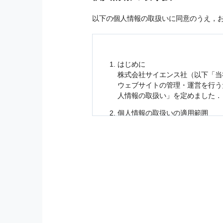
以下の個人情報の取扱いに同意のうえ，
はじめに
株式会社サイエンス社（以下「当
ウェブサイトの管理・運営を行
人情報
の取扱い」を定めました．
個人情報
の取扱いの適用範囲
個人情報
の取扱いについては，お
に適応されます．
お客様が当社のサイトを利用され
個人情報
の利用目的
当社は，お客様から収集させてい
の他に，以下の各号に定める目的
本サービスの提供または以下に定
（1） お客様に対して，当社の
（2） 当社において，お客様に