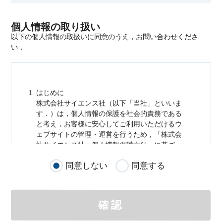
個人情報の取り扱い
以下の個人情報の取扱いに同意のうえ，お問い合わせくださ
い．
はじめに
株式会社サイエンス社（以下「当社」といいま
す．）は，
個人情報
の保護を社会的責務である
と考え，お客様に安心してご利用いただけるウ
ェブサイトの管理・運営を行うため，「株式会
社サイエンス社
個人情報
保護方針」に基づ
き，以下のとおり「ウェブサイトにおける
個人
同意しない
同意する
情報
の取扱い」を定めました．
個人情報
の取扱いの適用範囲
個人情報
の取扱いについては，お客様が当社の
確認
サイトを通じて商品の購入，当社へのご連絡，
メールマガジンの購読などをご利用された時に