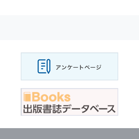
適応されます．
お客様が当社のサイトを利用される際に収集さ
れた
個人情報
は，当
個人情報
の取扱いについて
の考え方に従い管理されます．
個人情報
の利用目的
当社は，お客様から収集させていただいた
個人
情報
，ご注文情報（お客様の注文履歴に関する
情報を含む）を，本サービスを提供する目的の
他に，以下の各号に定める目的のために利用す
ることがあります．
本サービスの提供または以下に定める目的以外
に，当社はお客様の
個人情報
利用することはあ
りません．
（1） お客様に対して，当社の商品やサービス
をご紹介する場合
（2） 当社において，お客様に代行してご注文
手続き，ご注文内容の確認，変更手続きを行う
場合
（3） お客様からのお問い合わせに対して回答
を行う場合
（4） お客様に対して，当社のサービスに対す