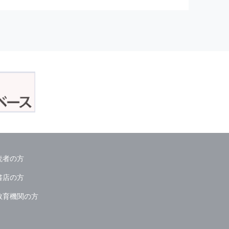
正アクセスおよび，漏洩，紛失，
が発生した場合には，再発防止策
委託会社等．）
読者の方
ん．
書店の方
教育機関の方
る情報は必要な範囲のみに限定