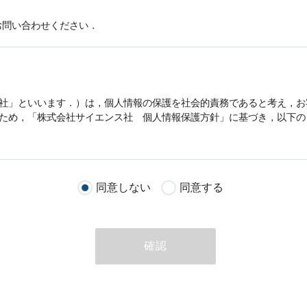
お問い合わせください．
社」といいます．）は，
個人情報
の保護を社会的責務であると考え，お
うため，「株式会社サイエンス社
個人情報
保護方針」に基づき，以下の
客様が当社のサイトを通じて商品の購入，当社へのご連絡，メールマガ
同意しない
同意する
る際に収集された
個人情報
は，当
個人情報
の取扱いについての考え方に
ただいた
個人情報
，ご注文情報（お客様の注文履歴に関する情報を含む
確認
のために利用することがあります．
める目的以外に，当社はお客様の
個人情報
利用することはありません．
商品やサービスをご紹介する場合
代行してご注文手続き，ご注文内容の確認，変更手続きを行う場合