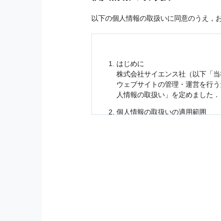
以下の個人情報の取扱いに同意のうえ，
はじめに
株式会社サイエンス社（以下「当
ウェブサイトの管理・運営を行
人情報
の取扱い」を定めました．
個人情報
の取扱いの適用範囲
個人情報
の取扱いについては，お
に適応されます．
お客様が当社のサイトを利用され
個人情報
の利用目的
当社は，お客様から収集させてい
の他に，以下の各号に定める目的
本サービスの提供または以下に定
（1） お客様に対して，当社の
（2） 当社において，お客様に