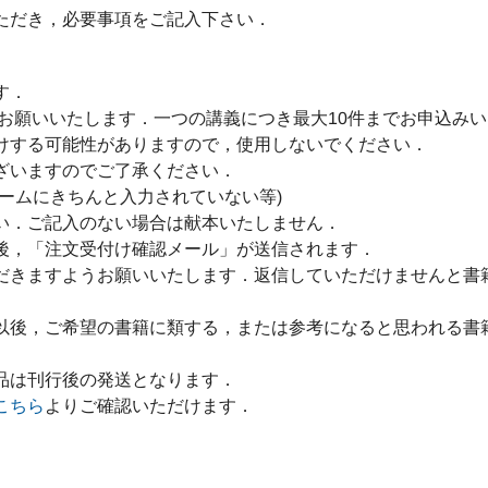
ただき，必要事項をご記入下さい．
す．
をお願いいたします．一つの講義につき最大10件までお申込み
けする可能性がありますので，使用しないでください．
ざいますのでご了承ください．
ームにきちんと入力されていない等)
い．ご記入のない場合は献本いたしません．
後，「注文受付け確認メール」が送信されます．
だきますようお願いいたします．返信していただけませんと書
以後，ご希望の書籍に類する，または参考になると思われる書
品は刊行後の発送となります．
こちら
よりご確認いただけます．