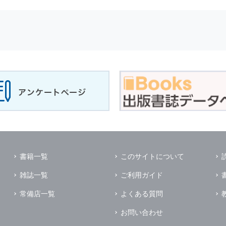
せに対して回答を行う場合
サービスに対するご意見やご感想のご提供をお願いするため
の上，個別にご了解をいただいた目的に利用するため
所など）ごとに分類された統計的資料を作成するため
適合した情報発信やサービスを提供，表示するため
性を確保する為，
個人情報
へのアクセス管理，持ち出し手段の制限，不
理的な安全対策を講じるとともに，万一，漏洩等
個人情報
に関する事故
ます．
の為に必要な範囲で業務を預託する場合があります．
管理及び監督を行います．
イレクトメールの発送のための印刷会社，商品代金未払いの場合の回収
書籍一覧
このサイトについて
く他の事業者や個人などの第三者に提供および公開することはありませ
雑誌一覧
ご利用ガイド
の限りではありません．
同意がある場合
常備店一覧
よくある質問
法令に基づき開示を求められた場合
お問い合わせ
業務提携先に対して
個人情報
を開示する場合．ただし，この場合に開示す
個人情報
の管理を義務付けます．