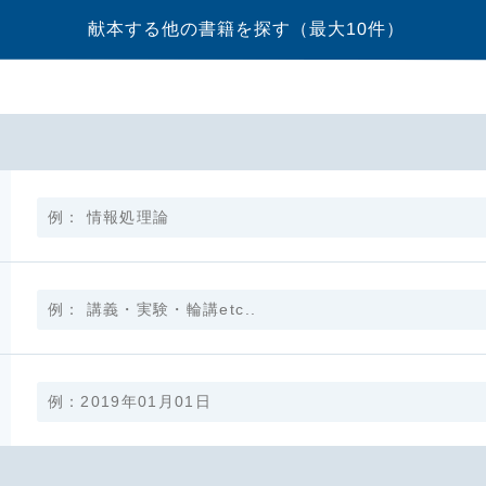
献本する他の書籍を探す
（最大10件）