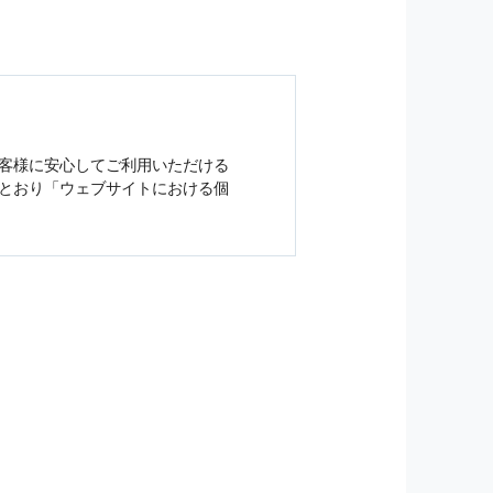
客様に安心してご利用いただける
とおり「ウェブサイトにおける
個
ジンの購読などをご利用された時
従い管理されます．
）を，本サービスを提供する目的