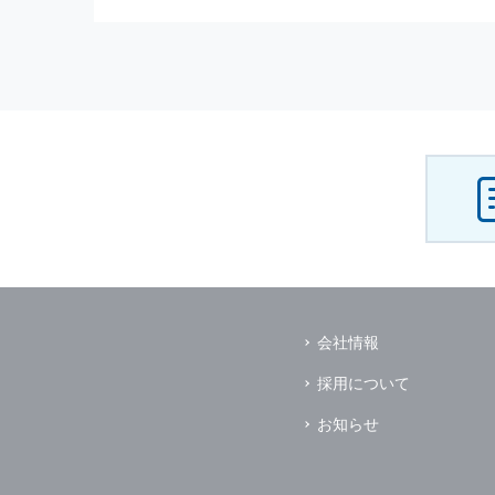
（3） お客様からのお問い合わ
（4） お客様に対して，当社の
（5） 当社がお客様に別途連絡
（6） お客様の属性（年齢，住
（7） お客様それぞれの嗜好に
個人情報
の安全管理について
当社は
個人情報
の正確性及び安全
破壊，改ざんなどに対しては，合
を含む適切な対策を速やかに講じ
個人情報
の預託について
当社は，明示した利用目的の達成
その場合は，業務委託先の適切な
（業務委託先とは，運送業者，ダ
会社情報
個人情報
の第三者への開示
当社は，
個人情報
を本人の許可無
採用について
ただし，以下に該当する場合はそ
（1） 情報提供について本人の
お知らせ
（2） 官公庁等の公的機関から
（3） 当サイトの運営に関する
し，開示先に対して契約等により