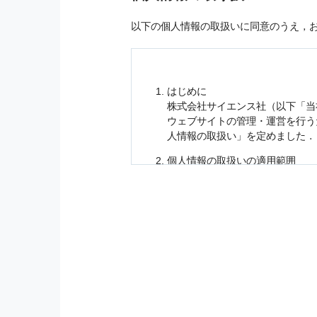
以下の個人情報の取扱いに同意のうえ，
はじめに
株式会社サイエンス社（以下「当
ウェブサイトの管理・運営を行
人情報
の取扱い」を定めました．
個人情報
の取扱いの適用範囲
個人情報
の取扱いについては，お
に適応されます．
お客様が当社のサイトを利用され
個人情報
の利用目的
当社は，お客様から収集させてい
の他に，以下の各号に定める目的
本サービスの提供または以下に定
（1） お客様に対して，当社の
（2） 当社において，お客様に