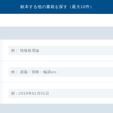
献本する他の書籍を探す
（最大10件）