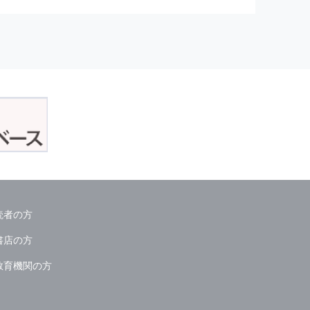
正アクセスおよび，漏洩，紛失，
が発生した場合には，再発防止策
委託会社等．）
読者の方
ん．
書店の方
教育機関の方
る情報は必要な範囲のみに限定