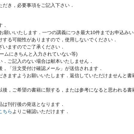
ただき，必要事項をご記入下さい．
す．
をお願いいたします．一つの講義につき最大10件までお申込み
けする可能性がありますので，使用しないでください．
ざいますのでご了承ください．
ームにきちんと入力されていない等)
い．ご記入のない場合は献本いたしません．
後，「注文受付け確認メール」が送信されます．
だきますようお願いいたします．返信していただけませんと書
以後，ご希望の書籍に類する，または参考になると思われる書
品は刊行後の発送となります．
こちら
よりご確認いただけます．