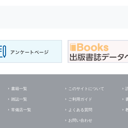
せに対して回答を行う場合
サービスに対するご意見やご感想のご提供をお願いするため
の上，個別にご了解をいただいた目的に利用するため
所など）ごとに分類された統計的資料を作成するため
適合した情報発信やサービスを提供，表示するため
性を確保する為，
個人情報
へのアクセス管理，持ち出し手段の制限，不
理的な安全対策を講じるとともに，万一，漏洩等
個人情報
に関する事故
ます．
の為に必要な範囲で業務を預託する場合があります．
管理及び監督を行います．
イレクトメールの発送のための印刷会社，商品代金未払いの場合の回収
書籍一覧
このサイトについて
く他の事業者や個人などの第三者に提供および公開することはありませ
雑誌一覧
ご利用ガイド
の限りではありません．
同意がある場合
常備店一覧
よくある質問
法令に基づき開示を求められた場合
お問い合わせ
業務提携先に対して
個人情報
を開示する場合．ただし，この場合に開示す
個人情報
の管理を義務付けます．