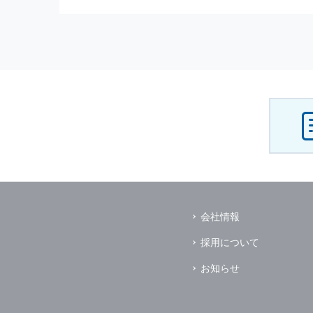
（3） お客様からのお問い合わ
（4） お客様に対して，当社の
（5） 当社がお客様に別途連絡
（6） お客様の属性（年齢，住
（7） お客様それぞれの嗜好に
個人情報
の安全管理について
当社は
個人情報
の正確性及び安全
破壊，改ざんなどに対しては，合
を含む適切な対策を速やかに講じ
個人情報
の預託について
当社は，明示した利用目的の達成
その場合は，業務委託先の適切な
（業務委託先とは，運送業者，ダ
会社情報
個人情報
の第三者への開示
当社は，
個人情報
を本人の許可無
採用について
ただし，以下に該当する場合はそ
（1） 情報提供について本人の
お知らせ
（2） 官公庁等の公的機関から
（3） 当サイトの運営に関する
し，開示先に対して契約等により