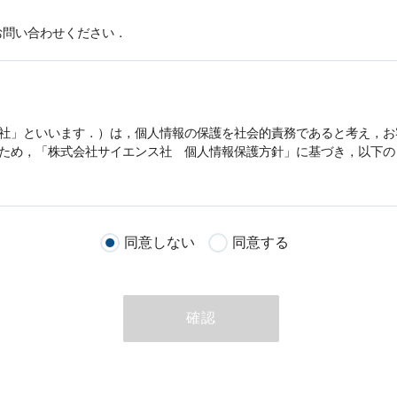
お問い合わせください．
社」といいます．）は，
個人情報
の保護を社会的責務であると考え，お
うため，「株式会社サイエンス社
個人情報
保護方針」に基づき，以下の
客様が当社のサイトを通じて商品の購入，当社へのご連絡，メールマガ
同意しない
同意する
る際に収集された
個人情報
は，当
個人情報
の取扱いについての考え方に
ただいた
個人情報
，ご注文情報（お客様の注文履歴に関する情報を含む
確認
のために利用することがあります．
める目的以外に，当社はお客様の
個人情報
利用することはありません．
商品やサービスをご紹介する場合
代行してご注文手続き，ご注文内容の確認，変更手続きを行う場合