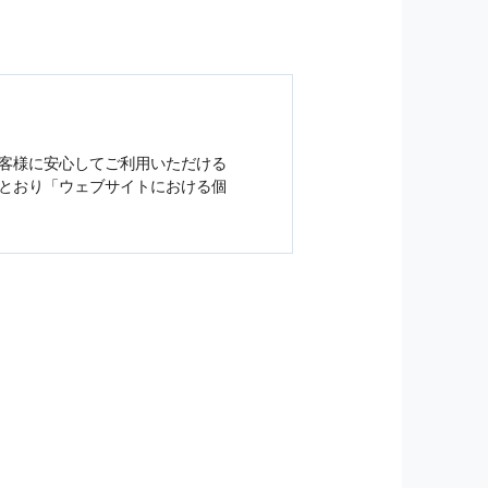
客様に安心してご利用いただける
とおり「ウェブサイトにおける
個
ジンの購読などをご利用された時
従い管理されます．
）を，本サービスを提供する目的