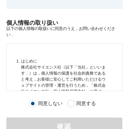
個人情報の取り扱い
以下の個人情報の取扱いに同意のうえ，お問い合わせくださ
い．
はじめに
株式会社サイエンス社（以下「当社」といいま
す．）は，
個人情報
の保護を社会的責務である
と考え，お客様に安心してご利用いただけるウ
ェブサイトの管理・運営を行うため，「株式会
社サイエンス社
個人情報
保護方針」に基づ
き，以下のとおり「ウェブサイトにおける
個人
同意しない
同意する
情報
の取扱い」を定めました．
個人情報
の取扱いの適用範囲
個人情報
の取扱いについては，お客様が当社の
確認
サイトを通じて商品の購入，当社へのご連絡，