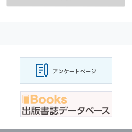
メールマガジンの購読などをご利用された時に
適応されます．
お客様が当社のサイトを利用される際に収集さ
れた
個人情報
は，当
個人情報
の取扱いについて
の考え方に従い管理されます．
個人情報
の利用目的
当社は，お客様から収集させていただいた
個人
情報
，ご注文情報（お客様の注文履歴に関する
情報を含む）を，本サービスを提供する目的の
他に，以下の各号に定める目的のために利用す
ることがあります．
本サービスの提供または以下に定める目的以外
に，当社はお客様の
個人情報
利用することはあ
りません．
（1） お客様に対して，当社の商品やサービス
をご紹介する場合
（2） 当社において，お客様に代行してご注文
手続き，ご注文内容の確認，変更手続きを行う
場合
（3） お客様からのお問い合わせに対して回答
を行う場合