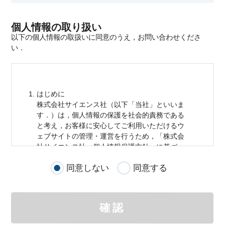
個人情報の取り扱い
以下の個人情報の取扱いに同意のうえ，お問い合わせくださ
い．
はじめに
株式会社サイエンス社（以下「当社」といいま
す．）は，
個人情報
の保護を社会的責務である
と考え，お客様に安心してご利用いただけるウ
ェブサイトの管理・運営を行うため，「株式会
社サイエンス社
個人情報
保護方針」に基づ
き，以下のとおり「ウェブサイトにおける
個人
同意しない
同意する
情報
の取扱い」を定めました．
個人情報
の取扱いの適用範囲
個人情報
の取扱いについては，お客様が当社の
確認
サイトを通じて商品の購入，当社へのご連絡，
メールマガジンの購読などをご利用された時に