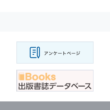
適応されます．
お客様が当社のサイトを利用される際に収集さ
れた
個人情報
は，当
個人情報
の取扱いについて
の考え方に従い管理されます．
個人情報
の利用目的
当社は，お客様から収集させていただいた
個人
情報
，ご注文情報（お客様の注文履歴に関する
情報を含む）を，本サービスを提供する目的の
他に，以下の各号に定める目的のために利用す
ることがあります．
本サービスの提供または以下に定める目的以外
に，当社はお客様の
個人情報
利用することはあ
りません．
（1） お客様に対して，当社の商品やサービス
をご紹介する場合
（2） 当社において，お客様に代行してご注文
手続き，ご注文内容の確認，変更手続きを行う
場合
（3） お客様からのお問い合わせに対して回答
を行う場合
（4） お客様に対して，当社のサービスに対す