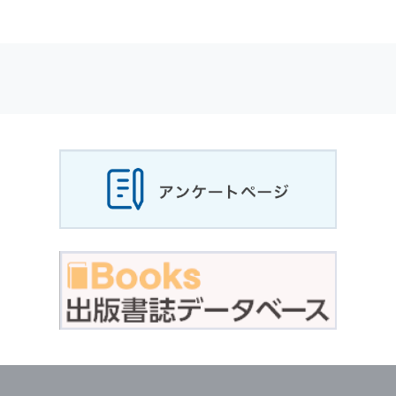
適応されます．
お客様が当社のサイトを利用される際に収集さ
れた
個人情報
は，当
個人情報
の取扱いについて
の考え方に従い管理されます．
個人情報
の利用目的
当社は，お客様から収集させていただいた
個人
情報
，ご注文情報（お客様の注文履歴に関する
情報を含む）を，本サービスを提供する目的の
他に，以下の各号に定める目的のために利用す
ることがあります．
本サービスの提供または以下に定める目的以外
に，当社はお客様の
個人情報
利用することはあ
りません．
（1） お客様に対して，当社の商品やサービス
をご紹介する場合
（2） 当社において，お客様に代行してご注文
手続き，ご注文内容の確認，変更手続きを行う
場合
（3） お客様からのお問い合わせに対して回答
を行う場合
（4） お客様に対して，当社のサービスに対す