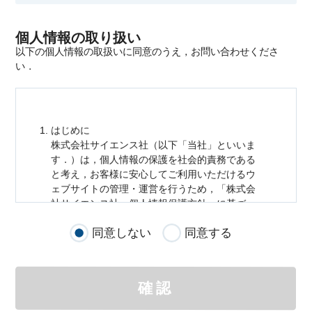
個人情報の取り扱い
以下の個人情報の取扱いに同意のうえ，お問い合わせくださ
い．
はじめに
株式会社サイエンス社（以下「当社」といいま
す．）は，
個人情報
の保護を社会的責務である
と考え，お客様に安心してご利用いただけるウ
ェブサイトの管理・運営を行うため，「株式会
社サイエンス社
個人情報
保護方針」に基づ
き，以下のとおり「ウェブサイトにおける
個人
同意しない
同意する
情報
の取扱い」を定めました．
個人情報
の取扱いの適用範囲
個人情報
の取扱いについては，お客様が当社の
確認
サイトを通じて商品の購入，当社へのご連絡，
メールマガジンの購読などをご利用された時に