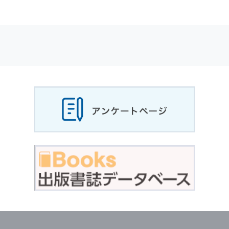
適応されます．
お客様が当社のサイトを利用される際に収集さ
れた
個人情報
は，当
個人情報
の取扱いについて
の考え方に従い管理されます．
個人情報
の利用目的
当社は，お客様から収集させていただいた
個人
情報
，ご注文情報（お客様の注文履歴に関する
情報を含む）を，本サービスを提供する目的の
他に，以下の各号に定める目的のために利用す
ることがあります．
本サービスの提供または以下に定める目的以外
に，当社はお客様の
個人情報
利用することはあ
りません．
（1） お客様に対して，当社の商品やサービス
をご紹介する場合
（2） 当社において，お客様に代行してご注文
手続き，ご注文内容の確認，変更手続きを行う
場合
（3） お客様からのお問い合わせに対して回答
を行う場合
（4） お客様に対して，当社のサービスに対す