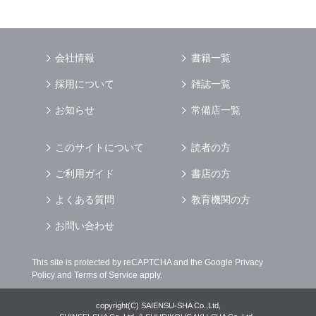
場合
（3） お客様からのお問い合わせに対して回答
を行う場合
（4） お客様に対して，当社のサービスに対す
会社情報
書籍一覧
るご意見やご感想のご提供をお願いするため
（5） 当社がお客様に別途連絡の上，個別にご
採用について
雑誌一覧
了解をいただいた目的に利用するため
（6） お客様の属性（年齢，住所など）ごとに
お知らせ
常備店一覧
分類された統計的資料を作成するため
（7） お客様それぞれの嗜好に適合した情報発
このサイトについて
読者の方
信やサービスを提供，表示するため
ご利用ガイド
書店の方
個人情報
の安全管理について
当社は
個人情報
の正確性及び安全性を確保する
よくある質問
教育機関の方
為，
個人情報
へのアクセス管理，持ち出し手段
の制限，不正アクセスおよび，漏洩，紛失，破
お問い合わせ
壊，改ざんなどに対しては，合理的な安全対策
を講じるとともに，万一，漏洩等
個人情報
に関
This site is protected by reCAPTCHA and the Google
Privacy
する事故が発生した場合には，再発防止策を含
Policy
and
Terms of Service
apply.
む適切な対策を速やかに講じます．
個人情報
の預託について
copyright(C) SAIENSU-SHA Co.,Ltd,