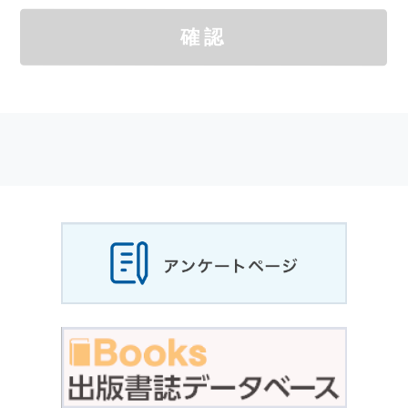
個人情報
の取扱いについては，お客様が当社の
確認
サイトを通じて商品の購入，当社へのご連絡，
メールマガジンの購読などをご利用された時に
適応されます．
お客様が当社のサイトを利用される際に収集さ
れた
個人情報
は，当
個人情報
の取扱いについて
の考え方に従い管理されます．
個人情報
の利用目的
当社は，お客様から収集させていただいた
個人
情報
，ご注文情報（お客様の注文履歴に関する
情報を含む）を，本サービスを提供する目的の
他に，以下の各号に定める目的のために利用す
ることがあります．
本サービスの提供または以下に定める目的以外
に，当社はお客様の
個人情報
利用することはあ
りません．
（1） お客様に対して，当社の商品やサービス
をご紹介する場合
（2） 当社において，お客様に代行してご注文
手続き，ご注文内容の確認，変更手続きを行う