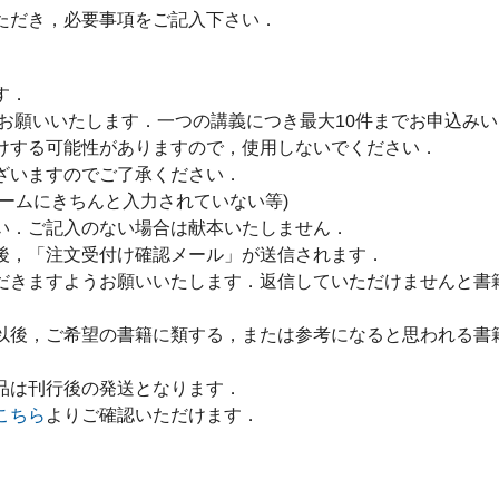
ただき，必要事項をご記入下さい．
す．
をお願いいたします．一つの講義につき最大10件までお申込み
けする可能性がありますので，使用しないでください．
ざいますのでご了承ください．
ームにきちんと入力されていない等)
い．ご記入のない場合は献本いたしません．
後，「注文受付け確認メール」が送信されます．
だきますようお願いいたします．返信していただけませんと書
以後，ご希望の書籍に類する，または参考になると思われる書
品は刊行後の発送となります．
こちら
よりご確認いただけます．