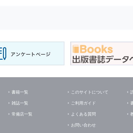
せに対して回答を行う場合
サービスに対するご意見やご感想のご提供をお願いするため
の上，個別にご了解をいただいた目的に利用するため
所など）ごとに分類された統計的資料を作成するため
適合した情報発信やサービスを提供，表示するため
性を確保する為，
個人情報
へのアクセス管理，持ち出し手段の制限，不
理的な安全対策を講じるとともに，万一，漏洩等
個人情報
に関する事故
ます．
の為に必要な範囲で業務を預託する場合があります．
管理及び監督を行います．
イレクトメールの発送のための印刷会社，商品代金未払いの場合の回収
書籍一覧
このサイトについて
く他の事業者や個人などの第三者に提供および公開することはありませ
雑誌一覧
ご利用ガイド
の限りではありません．
同意がある場合
常備店一覧
よくある質問
法令に基づき開示を求められた場合
お問い合わせ
業務提携先に対して
個人情報
を開示する場合．ただし，この場合に開示す
個人情報
の管理を義務付けます．