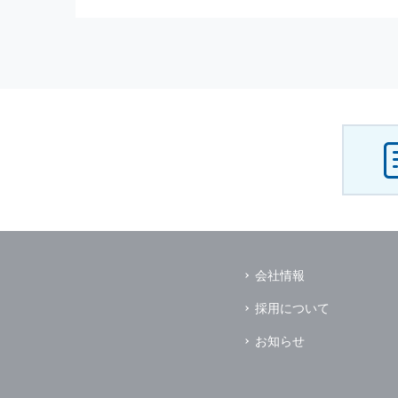
（3） お客様からのお問い合わ
（4） お客様に対して，当社の
（5） 当社がお客様に別途連絡
（6） お客様の属性（年齢，住
（7） お客様それぞれの嗜好に
個人情報
の安全管理について
当社は
個人情報
の正確性及び安全
破壊，改ざんなどに対しては，合
を含む適切な対策を速やかに講じ
個人情報
の預託について
当社は，明示した利用目的の達成
その場合は，業務委託先の適切な
（業務委託先とは，運送業者，ダ
会社情報
個人情報
の第三者への開示
当社は，
個人情報
を本人の許可無
採用について
ただし，以下に該当する場合はそ
（1） 情報提供について本人の
お知らせ
（2） 官公庁等の公的機関から
（3） 当サイトの運営に関する
し，開示先に対して契約等により