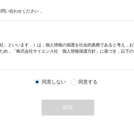
お問い合わせください．
社」といいます．）は，
個人情報
の保護を社会的責務であると考え，お
うため，「株式会社サイエンス社
個人情報
保護方針」に基づき，以下の
客様が当社のサイトを通じて商品の購入，当社へのご連絡，メールマガ
同意しない
同意する
る際に収集された
個人情報
は，当
個人情報
の取扱いについての考え方に
ただいた
個人情報
，ご注文情報（お客様の注文履歴に関する情報を含む
確認
のために利用することがあります．
める目的以外に，当社はお客様の
個人情報
利用することはありません．
商品やサービスをご紹介する場合
代行してご注文手続き，ご注文内容の確認，変更手続きを行う場合