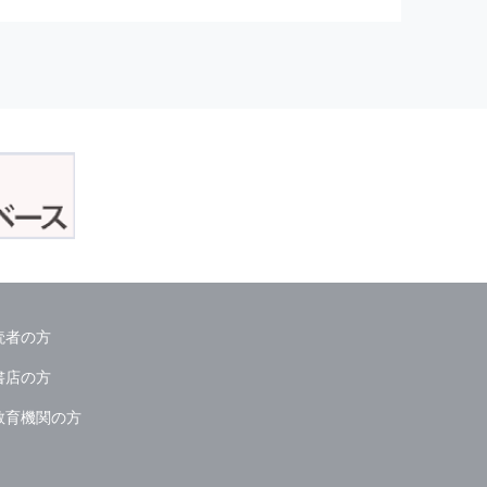
正アクセスおよび，漏洩，紛失，
が発生した場合には，再発防止策
委託会社等．）
読者の方
ん．
書店の方
教育機関の方
る情報は必要な範囲のみに限定