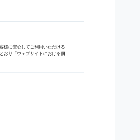
客様に安心してご利用いただける
とおり「ウェブサイトにおける
個
ジンの購読などをご利用された時
従い管理されます．
）を，本サービスを提供する目的