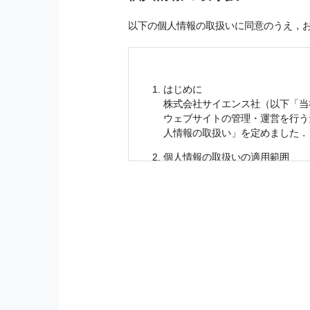
以下の個人情報の取扱いに同意のうえ，
はじめに
株式会社サイエンス社（以下「当
ウェブサイトの管理・運営を行
人情報
の取扱い」を定めました．
個人情報
の取扱いの適用範囲
個人情報
の取扱いについては，お
に適応されます．
お客様が当社のサイトを利用され
個人情報
の利用目的
当社は，お客様から収集させてい
の他に，以下の各号に定める目的
本サービスの提供または以下に定
（1） お客様に対して，当社の
（2） 当社において，お客様に