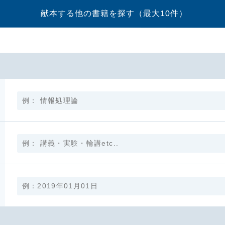
献本する他の書籍を探す
（最大10件）