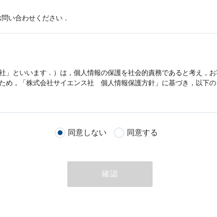
お問い合わせください．
社」といいます．）は，
個人情報
の保護を社会的責務であると考え，お
うため，「株式会社サイエンス社
個人情報
保護方針」に基づき，以下の
客様が当社のサイトを通じて商品の購入，当社へのご連絡，メールマガ
同意しない
同意する
る際に収集された
個人情報
は，当
個人情報
の取扱いについての考え方に
ただいた
個人情報
，ご注文情報（お客様の注文履歴に関する情報を含む
確認
のために利用することがあります．
める目的以外に，当社はお客様の
個人情報
利用することはありません．
商品やサービスをご紹介する場合
代行してご注文手続き，ご注文内容の確認，変更手続きを行う場合