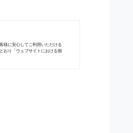
客様に安心してご利用いただける
とおり「ウェブサイトにおける
個
ジンの購読などをご利用された時
従い管理されます．
）を，本サービスを提供する目的