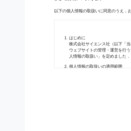
以下の個人情報の取扱いに同意のうえ，
はじめに
株式会社サイエンス社（以下「当
ウェブサイトの管理・運営を行
人情報
の取扱い」を定めました．
個人情報
の取扱いの適用範囲
個人情報
の取扱いについては，お
に適応されます．
お客様が当社のサイトを利用され
個人情報
の利用目的
当社は，お客様から収集させてい
の他に，以下の各号に定める目的
本サービスの提供または以下に定
（1） お客様に対して，当社の
（2） 当社において，お客様に