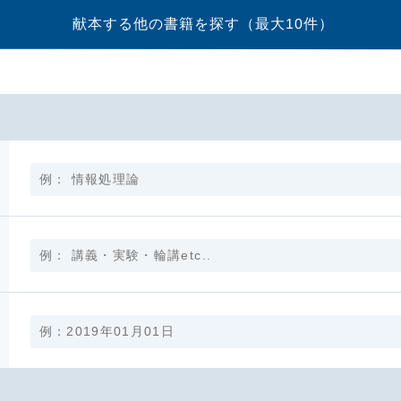
献本する他の書籍を探す
（最大10件）