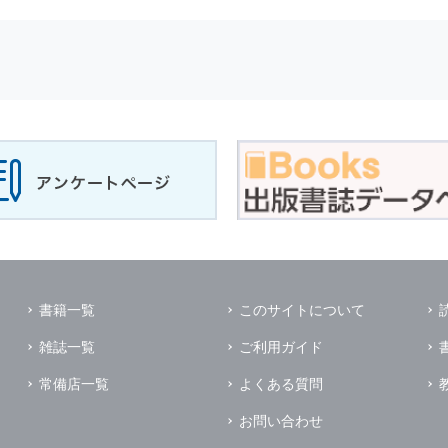
せに対して回答を行う場合
サービスに対するご意見やご感想のご提供をお願いするため
の上，個別にご了解をいただいた目的に利用するため
所など）ごとに分類された統計的資料を作成するため
適合した情報発信やサービスを提供，表示するため
性を確保する為，
個人情報
へのアクセス管理，持ち出し手段の制限，不
理的な安全対策を講じるとともに，万一，漏洩等
個人情報
に関する事故
ます．
の為に必要な範囲で業務を預託する場合があります．
管理及び監督を行います．
イレクトメールの発送のための印刷会社，商品代金未払いの場合の回収
書籍一覧
このサイトについて
く他の事業者や個人などの第三者に提供および公開することはありませ
雑誌一覧
ご利用ガイド
の限りではありません．
同意がある場合
常備店一覧
よくある質問
法令に基づき開示を求められた場合
お問い合わせ
業務提携先に対して
個人情報
を開示する場合．ただし，この場合に開示す
個人情報
の管理を義務付けます．