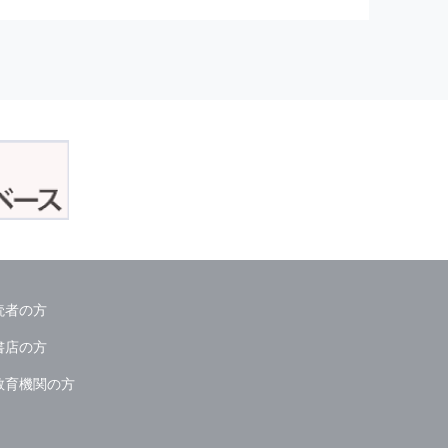
正アクセスおよび，漏洩，紛失，
が発生した場合には，再発防止策
委託会社等．）
読者の方
ん．
書店の方
教育機関の方
る情報は必要な範囲のみに限定