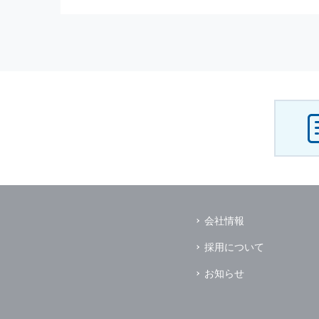
（3） お客様からのお問い合わ
（4） お客様に対して，当社の
（5） 当社がお客様に別途連絡
（6） お客様の属性（年齢，住
（7） お客様それぞれの嗜好に
個人情報
の安全管理について
当社は
個人情報
の正確性及び安全
破壊，改ざんなどに対しては，合
を含む適切な対策を速やかに講じ
個人情報
の預託について
当社は，明示した利用目的の達成
その場合は，業務委託先の適切な
（業務委託先とは，運送業者，ダ
会社情報
個人情報
の第三者への開示
当社は，
個人情報
を本人の許可無
採用について
ただし，以下に該当する場合はそ
（1） 情報提供について本人の
お知らせ
（2） 官公庁等の公的機関から
（3） 当サイトの運営に関する
し，開示先に対して契約等により