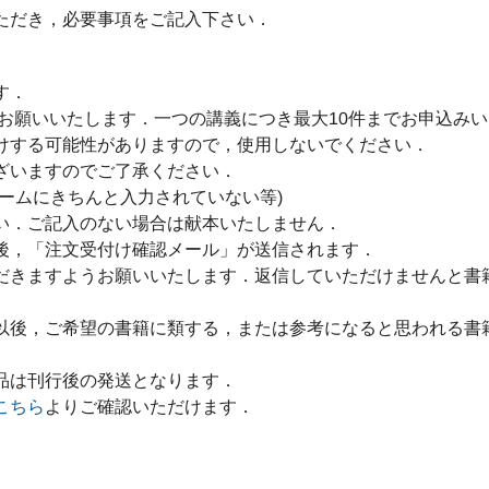
ただき，必要事項をご記入下さい．
す．
をお願いいたします．一つの講義につき最大10件までお申込み
けする可能性がありますので，使用しないでください．
ざいますのでご了承ください．
ームにきちんと入力されていない等)
い．ご記入のない場合は献本いたしません．
後，「注文受付け確認メール」が送信されます．
だきますようお願いいたします．返信していただけませんと書
以後，ご希望の書籍に類する，または参考になると思われる書
品は刊行後の発送となります．
こちら
よりご確認いただけます．