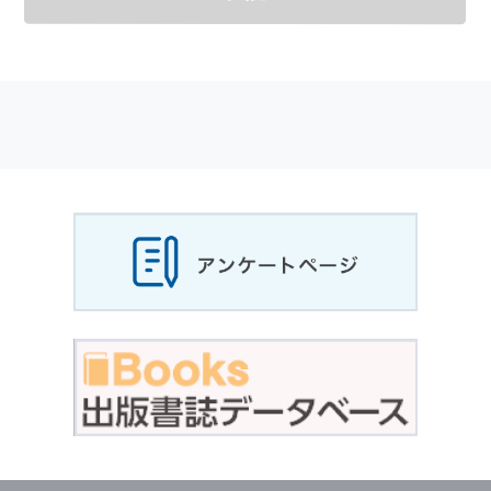
メールマガジンの購読などをご利用された時に
適応されます．
お客様が当社のサイトを利用される際に収集さ
れた
個人情報
は，当
個人情報
の取扱いについて
の考え方に従い管理されます．
個人情報
の利用目的
当社は，お客様から収集させていただいた
個人
情報
，ご注文情報（お客様の注文履歴に関する
情報を含む）を，本サービスを提供する目的の
他に，以下の各号に定める目的のために利用す
ることがあります．
本サービスの提供または以下に定める目的以外
に，当社はお客様の
個人情報
利用することはあ
りません．
（1） お客様に対して，当社の商品やサービス
をご紹介する場合
（2） 当社において，お客様に代行してご注文
手続き，ご注文内容の確認，変更手続きを行う
場合
（3） お客様からのお問い合わせに対して回答
を行う場合