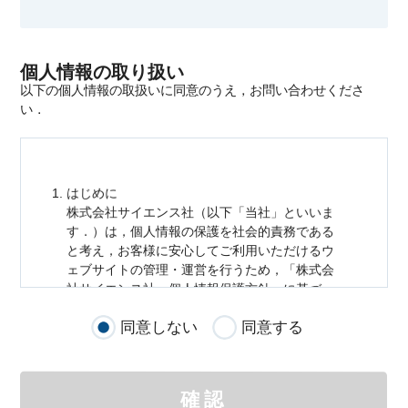
個人情報の取り扱い
以下の個人情報の取扱いに同意のうえ，お問い合わせくださ
い．
はじめに
株式会社サイエンス社（以下「当社」といいま
す．）は，
個人情報
の保護を社会的責務である
と考え，お客様に安心してご利用いただけるウ
ェブサイトの管理・運営を行うため，「株式会
社サイエンス社
個人情報
保護方針」に基づ
き，以下のとおり「ウェブサイトにおける
個人
同意しない
同意する
情報
の取扱い」を定めました．
個人情報
の取扱いの適用範囲
個人情報
の取扱いについては，お客様が当社の
確認
サイトを通じて商品の購入，当社へのご連絡，