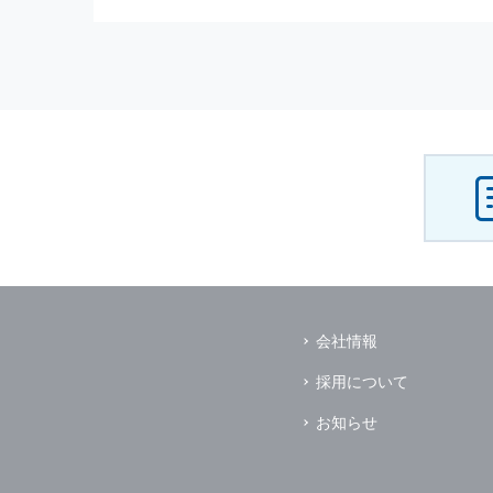
（3） お客様からのお問い合わ
（4） お客様に対して，当社の
（5） 当社がお客様に別途連絡
（6） お客様の属性（年齢，住
（7） お客様それぞれの嗜好に
個人情報
の安全管理について
当社は
個人情報
の正確性及び安全
破壊，改ざんなどに対しては，合
を含む適切な対策を速やかに講じ
個人情報
の預託について
当社は，明示した利用目的の達成
その場合は，業務委託先の適切な
（業務委託先とは，運送業者，ダ
会社情報
個人情報
の第三者への開示
当社は，
個人情報
を本人の許可無
採用について
ただし，以下に該当する場合はそ
（1） 情報提供について本人の
お知らせ
（2） 官公庁等の公的機関から
（3） 当サイトの運営に関する
し，開示先に対して契約等により