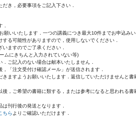
ただき，必要事項をご記入下さい．
す．
をお願いいたします．一つの講義につき最大10件までお申込み
けする可能性がありますので，使用しないでください．
ざいますのでご了承ください．
ームにきちんと入力されていない等)
い．ご記入のない場合は献本いたしません．
後，「注文受付け確認メール」が送信されます．
だきますようお願いいたします．返信していただけませんと書
以後，ご希望の書籍に類する，または参考になると思われる書
品は刊行後の発送となります．
こちら
よりご確認いただけます．