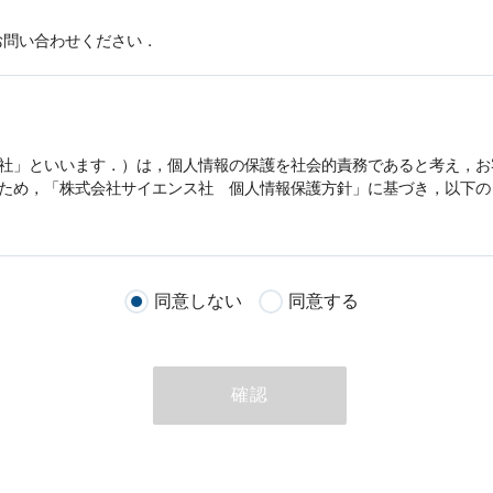
お問い合わせください．
社」といいます．）は，
個人情報
の保護を社会的責務であると考え，お
うため，「株式会社サイエンス社
個人情報
保護方針」に基づき，以下の
客様が当社のサイトを通じて商品の購入，当社へのご連絡，メールマガ
同意しない
同意する
る際に収集された
個人情報
は，当
個人情報
の取扱いについての考え方に
ただいた
個人情報
，ご注文情報（お客様の注文履歴に関する情報を含む
確認
のために利用することがあります．
める目的以外に，当社はお客様の
個人情報
利用することはありません．
商品やサービスをご紹介する場合
代行してご注文手続き，ご注文内容の確認，変更手続きを行う場合