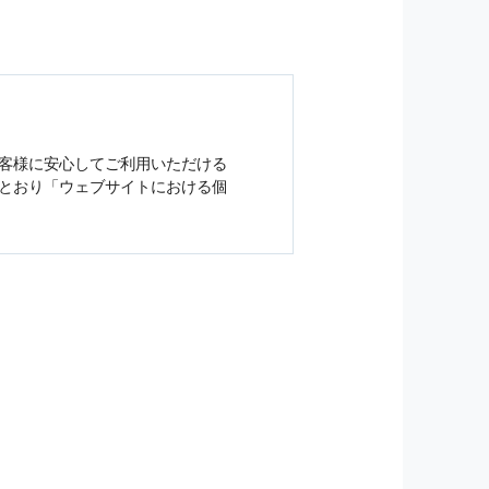
客様に安心してご利用いただける
とおり「ウェブサイトにおける
個
ジンの購読などをご利用された時
従い管理されます．
）を，本サービスを提供する目的