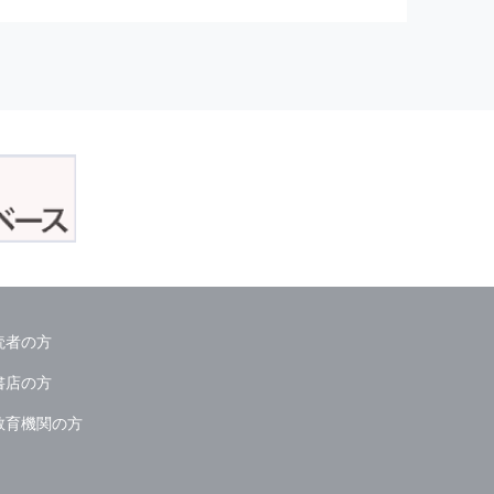
正アクセスおよび，漏洩，紛失，
が発生した場合には，再発防止策
委託会社等．）
読者の方
ん．
書店の方
教育機関の方
る情報は必要な範囲のみに限定