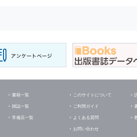
せに対して回答を行う場合
サービスに対するご意見やご感想のご提供をお願いするため
の上，個別にご了解をいただいた目的に利用するため
所など）ごとに分類された統計的資料を作成するため
適合した情報発信やサービスを提供，表示するため
性を確保する為，
個人情報
へのアクセス管理，持ち出し手段の制限，不
理的な安全対策を講じるとともに，万一，漏洩等
個人情報
に関する事故
ます．
の為に必要な範囲で業務を預託する場合があります．
管理及び監督を行います．
イレクトメールの発送のための印刷会社，商品代金未払いの場合の回収
書籍一覧
このサイトについて
く他の事業者や個人などの第三者に提供および公開することはありませ
雑誌一覧
ご利用ガイド
の限りではありません．
同意がある場合
常備店一覧
よくある質問
法令に基づき開示を求められた場合
お問い合わせ
業務提携先に対して
個人情報
を開示する場合．ただし，この場合に開示す
個人情報
の管理を義務付けます．