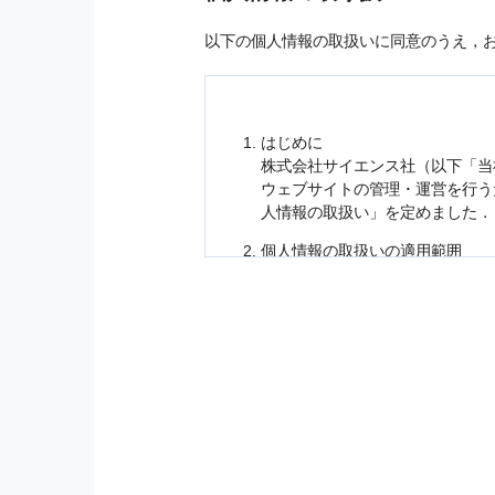
以下の個人情報の取扱いに同意のうえ，
はじめに
株式会社サイエンス社（以下「当
ウェブサイトの管理・運営を行
人情報
の取扱い」を定めました．
個人情報
の取扱いの適用範囲
個人情報
の取扱いについては，お
に適応されます．
お客様が当社のサイトを利用され
個人情報
の利用目的
当社は，お客様から収集させてい
の他に，以下の各号に定める目的
本サービスの提供または以下に定
（1） お客様に対して，当社の
（2） 当社において，お客様に