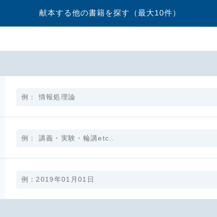
献本する他の書籍を探す
（最大10件）