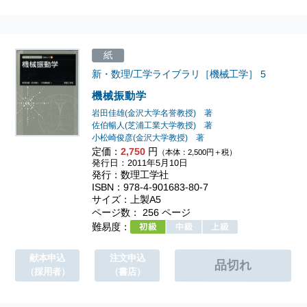
紙
新・数理/工学ライブラリ［機械工学］
5
機械振動学
岩田佳雄(金沢大学名誉教授) 著
佐伯暢人(芝浦工業大学教授) 著
小松崎俊彦(金沢大学教授) 著
定価：
2,750
円
（本体：2,500円＋税）
発行日：2011年5月10日
発行：数理工学社
ISBN：978-4-901683-80-7
サイズ：上製A5
ページ数： 256 ページ
難易度：
献本申込
注文申込
（採用者）
（書店）