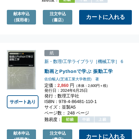
献本申込
注文申込
（採用者）
（書店）
紙
新・数理/工学ライブラリ［機械工学］
6
動画とPythonで学ぶ 振動工学
佐伯暢人(芝浦工業大学教授) 著
定価：
2,860
円
（本体：2,600円＋税）
発行日：2024年6月25日
発行：数理工学社
ISBN：978-4-86481-110-1
サポートあり
サイズ：並製A5
ページ数： 248 ページ
難易度：
献本申込
注文申込