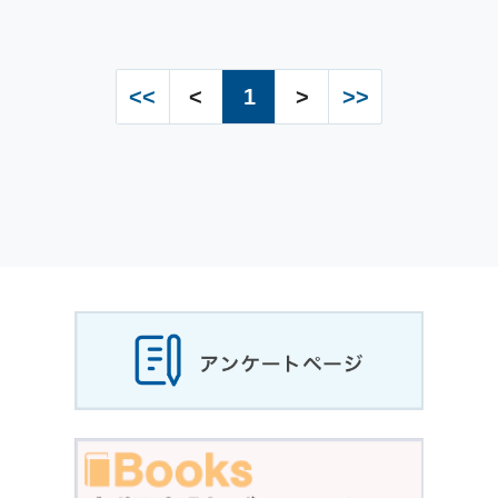
<<
<
1
>
>>