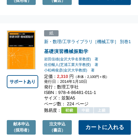
（採用者）
（書店）
紙
新・数理/工学ライブラリ［機械工学］
別巻1
基礎演習機械振動学
岩田佳雄(金沢大学名誉教授) 著
佐伯暢人(芝浦工業大学教授) 著
小松崎俊彦(金沢大学教授) 著
定価：
2,310
円
（本体：2,100円＋税）
サポートあり
発行日：2014年1月10日
発行：数理工学社
ISBN：978-4-86481-011-1
サイズ：並製A5
ページ数： 224 ページ
難易度：
献本申込
注文申込
（採用者）
（書店）