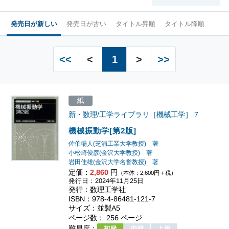
発売日が新しい
発売日が古い
タイトル昇順
タイトル降順
<<
<
1
>
>>
紙
新・数理/工学ライブラリ［機械工学］
7
機械振動学[第2版]
佐伯暢人(芝浦工業大学教授) 著
小松崎俊彦(金沢大学教授) 著
岩田佳雄(金沢大学名誉教授) 著
定価：
2,860
円
（本体：2,600円＋税）
発行日：2024年11月25日
発行：数理工学社
ISBN：978-4-86481-121-7
サイズ：並製A5
ページ数： 256 ページ
難易度：