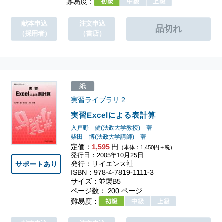
難易度：
献本申込
注文申込
（採用者）
（書店）
紙
実習ライブラリ
2
実習Excelによる表計算
入戸野 健(法政大学教授) 著
柴田 博(法政大学講師) 著
定価：
1,595
円
（本体：1,450円＋税）
発行日：2005年10月25日
発行：サイエンス社
サポートあり
ISBN：978-4-7819-1111-3
サイズ：並製B5
ページ数： 200 ページ
難易度：