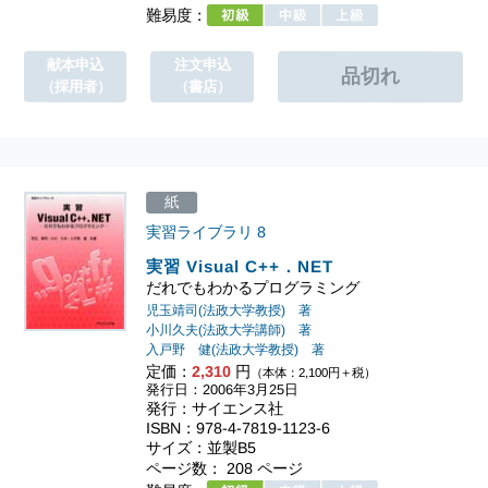
難易度：
献本申込
注文申込
（採用者）
（書店）
紙
実習ライブラリ
8
実習 Visual C++．NET
だれでもわかるプログラミング
児玉靖司(法政大学教授) 著
小川久夫(法政大学講師) 著
入戸野 健(法政大学教授) 著
定価：
2,310
円
（本体：2,100円＋税）
発行日：2006年3月25日
発行：サイエンス社
ISBN：978-4-7819-1123-6
サイズ：並製B5
ページ数： 208 ページ