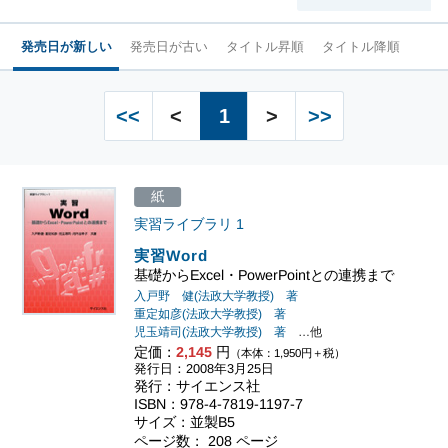
発売日が新しい
発売日が古い
タイトル昇順
タイトル降順
<<
<
1
>
>>
紙
実習ライブラリ
1
実習Word
基礎からExcel・PowerPointとの連携まで
入戸野 健(法政大学教授) 著
重定如彦(法政大学教授) 著
児玉靖司(法政大学教授) 著
…他
定価：
2,145
円
（本体：1,950円＋税）
発行日：2008年3月25日
発行：サイエンス社
ISBN：978-4-7819-1197-7
サイズ：並製B5
ページ数： 208 ページ