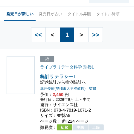
発売日が新しい
発売日が古い
タイトル昇順
タイトル降順
<<
<
1
>
>>
紙
ライブラリデータ科学
別巻1
統計リテラシーI
記述統計から推測統計へ
堀井俊佑(早稲田大学准教授) 監修
予価：
2,450
円
発行日：2026年9月 上～中旬
発行：サイエンス社
ISBN：978-4-7819-1671-2
サイズ：並製A5
ページ数： 約 224 ページ
難易度：