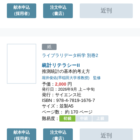
献本申込
注文申込
（採用者）
（書店）
紙
ライブラリデータ科学
別巻2
統計リテラシーII
推測統計の基本的考え方
堀井俊佑(早稲田大学准教授) 監修
予価：
2,000
円
発行日：2026年9月 上～中旬
発行：サイエンス社
ISBN：978-4-7819-1676-7
サイズ：並製A5
ページ数： 約 170 ページ
難易度：
献本申込
注文申込
（採用者）
（書店）