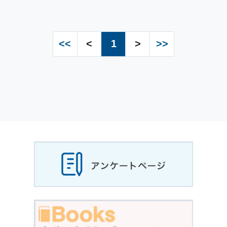
<<
<
1
>
>>