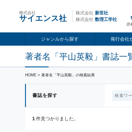
株式会社
株式会社
新世社
サイエンス社
株式会社
数理工学社
読
ジャンルから探す
発行会社
著者名「平山英毅」書誌一
HOME
> 著者名「平山英毅」の検索結果
書誌を探す
１
件見つかりました。