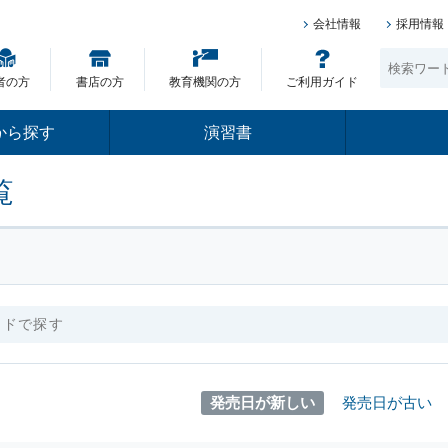
会社情報
採用情報
者の方
書店の方
教育機関の方
ご利用ガイド
から探す
演習書
覧
発売日が新しい
発売日が古い