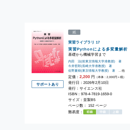
紙
実習ライブラリ
17
実習Pythonによる多変量解析
基礎から機械学習まで
内田 治(前東京情報大学准教授) 著
今井哲郎(長崎大学准教授) 著
佐野夏樹(東京情報大学教授) 著
…他
2,200
定価：
円
（本体：2,000円＋税）
発行日：2026年2月10日
サポートあり
発行：サイエンス社
ISBN：978-4-7819-1659-0
サイズ：並製B5
ページ数： 152 ページ
難易度：