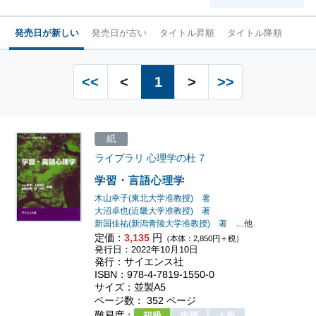
発売日が新しい
発売日が古い
タイトル昇順
タイトル降順
<<
<
1
>
>>
紙
ライブラリ 心理学の杜
7
学習・言語心理学
木山幸子(東北大学准教授) 著
大沼卓也(近畿大学准教授) 著
新国佳祐(新潟青陵大学准教授) 著
…他
定価：
3,135
円
（本体：2,850円＋税）
発行日：2022年10月10日
発行：サイエンス社
ISBN：978-4-7819-1550-0
サイズ：並製A5
ページ数： 352 ページ
難易度：