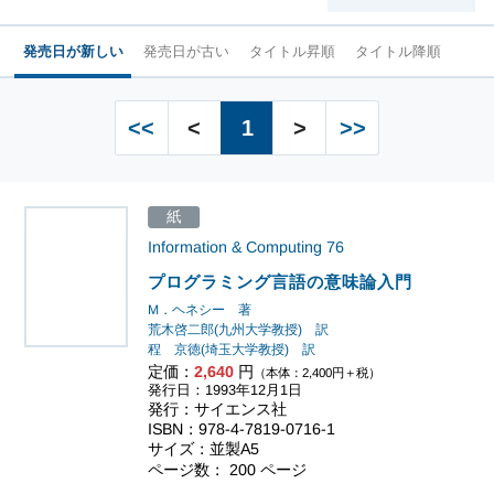
発売日が新しい
発売日が古い
タイトル昇順
タイトル降順
<<
<
1
>
>>
紙
Information & Computing
76
プログラミング言語の意味論入門
M．ヘネシー 著
荒木啓二郎(九州大学教授) 訳
程 京徳(埼玉大学教授) 訳
定価：
2,640
円
（本体：2,400円＋税）
発行日：1993年12月1日
発行：サイエンス社
ISBN：978-4-7819-0716-1
サイズ：並製A5
ページ数： 200 ページ