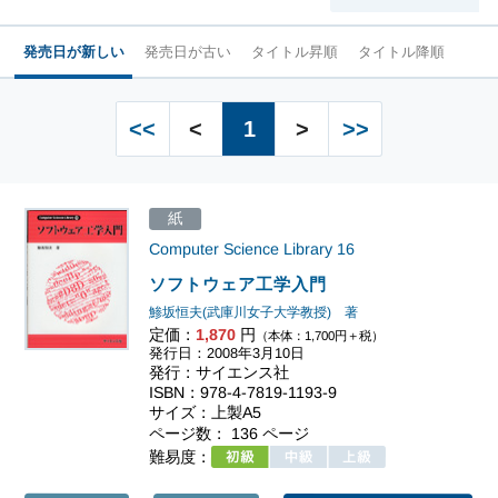
発売日が新しい
発売日が古い
タイトル昇順
タイトル降順
<<
<
1
>
>>
紙
Computer Science Library
16
ソフトウェア工学入門
鯵坂恒夫(武庫川女子大学教授) 著
定価：
1,870
円
（本体：1,700円＋税）
発行日：2008年3月10日
発行：サイエンス社
ISBN：978-4-7819-1193-9
サイズ：上製A5
ページ数： 136 ページ
難易度：