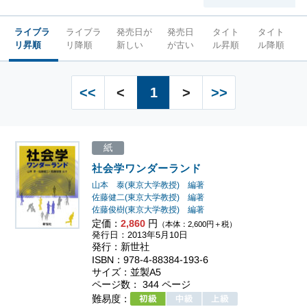
ライブラ
ライブラ
発売日が
発売日
タイト
タイト
リ昇順
リ降順
新しい
が古い
ル昇順
ル降順
<<
<
1
>
>>
紙
社会学ワンダーランド
山本 泰(東京大学教授) 編著
佐藤健二(東京大学教授) 編著
佐藤俊樹(東京大学教授) 編著
定価：
2,860
円
（本体：2,600円＋税）
発行日：2013年5月10日
発行：新世社
ISBN：978-4-88384-193-6
サイズ：並製A5
ページ数： 344 ページ
難易度：