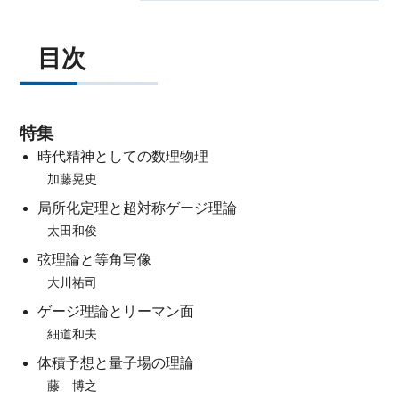
目次
特集
時代精神としての数理物理
加藤晃史
局所化定理と超対称ゲージ理論
太田和俊
弦理論と等角写像
大川祐司
ゲージ理論とリーマン面
細道和夫
体積予想と量子場の理論
藤 博之