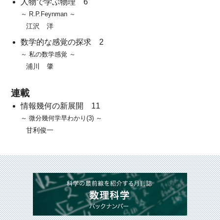
人物で学ぶ物理 6
～ R.P.Feynman ～
江沢 洋
数学的な感覚の探求 2
～ 私の数学感覚 ～
浦川 肇
連載
情報幾何の新展開 11
～ 微分幾何学早わかり(3) ～
甘利俊一