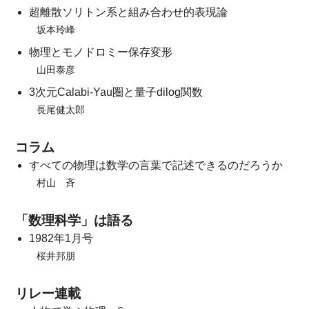
超離散ソリトン系と組み合わせ的表現論
坂本玲峰
物理とモノドロミー保存変形
山田泰彦
3次元Calabi-Yau圏と量子dilog関数
長尾健太郎
コラム
すべての物理は数学の言葉で記述できるのだろうか
村山 斉
「数理科学」は語る
1982年1月号
桜井邦朋
リレー連載