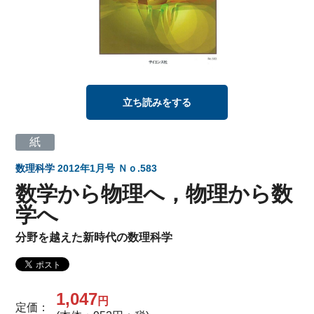
立ち読みをする
紙
数理科学
2012年1月号 Ｎｏ.583
数学から物理へ，物理から数
学へ
分野を越えた新時代の数理科学
1,047
円
定価：