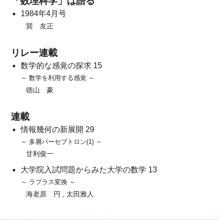
「数理科学」は語る
1984年4月号
巽 友正
リレー連載
数学的な感覚の探求 15
～ 数学を利用する感覚 ～
徳山 豪
連載
情報幾何の新展開 29
～ 多層パーセプトロン(1) ～
甘利俊一
大学院入試問題からみた大学の数学 13
～ ラプラス変換 ～
海老原 円 , 太田雅人