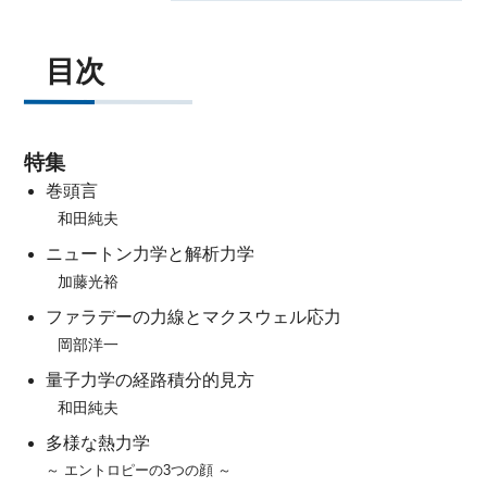
目次
特集
巻頭言
和田純夫
ニュートン力学と解析力学
加藤光裕
ファラデーの力線とマクスウェル応力
岡部洋一
量子力学の経路積分的見方
和田純夫
多様な熱力学
～ エントロピーの3つの顔 ～