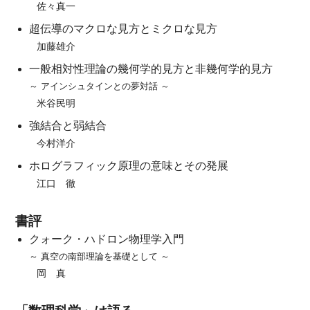
佐々真一
超伝導のマクロな見方とミクロな見方
加藤雄介
一般相対性理論の幾何学的見方と非幾何学的見方
～ アインシュタインとの夢対話 ～
米谷民明
強結合と弱結合
今村洋介
ホログラフィック原理の意味とその発展
江口 徹
書評
クォーク・ハドロン物理学入門
～ 真空の南部理論を基礎として ～
岡 真