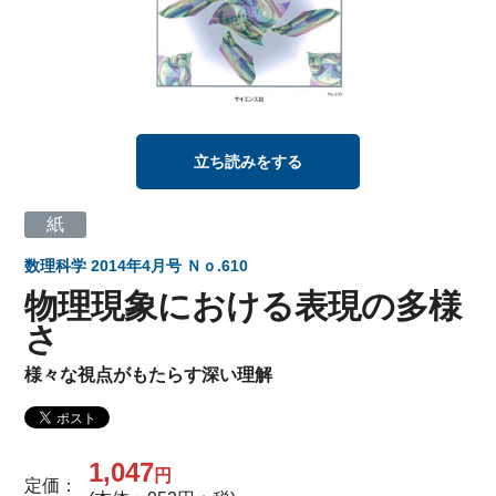
立ち読みをする
紙
数理科学
2014年4月号 Ｎｏ.610
物理現象における表現の多様
さ
様々な視点がもたらす深い理解
1,047
円
定価：