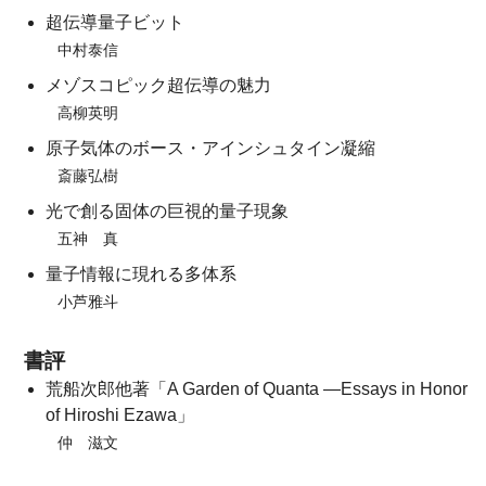
超伝導量子ビット
中村泰信
メゾスコピック超伝導の魅力
高柳英明
原子気体のボース・アインシュタイン凝縮
斎藤弘樹
光で創る固体の巨視的量子現象
五神 真
量子情報に現れる多体系
小芦雅斗
書評
荒船次郎他著「A Garden of Quanta ―Essays in Honor
of Hiroshi Ezawa」
仲 滋文