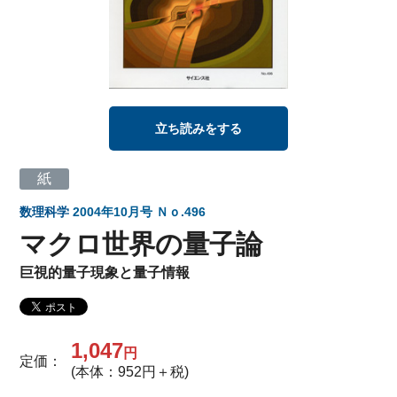
立ち読みをする
紙
数理科学
2004年10月号 Ｎｏ.496
マクロ世界の量子論
巨視的量子現象と量子情報
1,047
円
定価：
(本体：952円＋税)