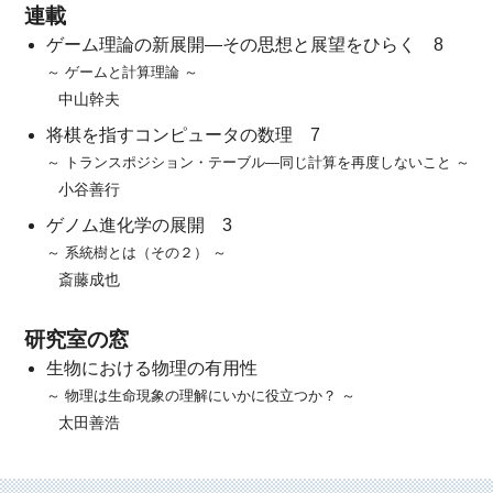
連載
ゲーム理論の新展開―その思想と展望をひらく 8
～ ゲームと計算理論 ～
中山幹夫
将棋を指すコンピュータの数理 7
～ トランスポジション・テーブル―同じ計算を再度しないこと ～
小谷善行
ゲノム進化学の展開 3
～ 系統樹とは（その２） ～
斎藤成也
研究室の窓
生物における物理の有用性
～ 物理は生命現象の理解にいかに役立つか？ ～
太田善浩