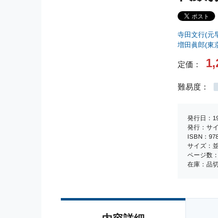
寺田文行(元
増田眞郎(東
1,
定価：
難易度：
発行日：19
発行：サ
ISBN：978-
サイズ：並
ページ数：
在庫：品