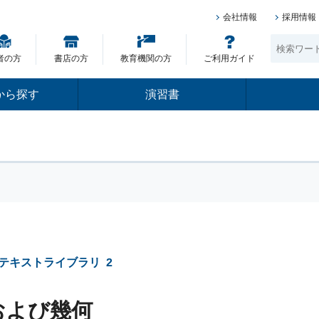
会社情報
採用情報
者の方
書店の方
教育機関の方
ご利用ガイド
から探す
演習書
テキストライブラリ
2
および幾何