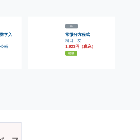
紙
数学入
常微分方程式
樋口 功
1,923円（税込）
公輔
）