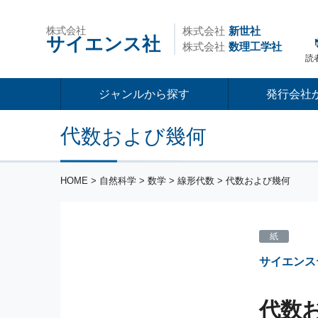
株式会社
株式会社
新世社
サイエンス社
株式会社
数理工学社
読
ジャンルから探す
発行会社
代数および幾何
HOME
>
自然科学
>
数学
>
線形代数
> 代数および幾何
紙
サイエンス
代数