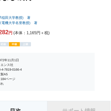
早稲田大学教授) 著
京電機大学名誉教授) 著
282
円
(本体：1,165円＋税)
72年11月1日
イエンス社
4-7819-0166-4
製A5
184ページ
切れ
目次
サポート情報