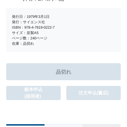
発行日：1979年3月1日
発行：サイエンス社
ISBN：978-4-7819-0222-7
サイズ：並製A5
ページ数：240ページ
在庫：品切れ
献本申込
注文申込(書店)
(採用者)