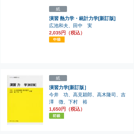
紙
演習 熱力学・統計力学[新訂版]
広池和夫
、
田中 実
2,035円（税込）
紙
演習力学[新訂版］
今井 功
、
高見穎郎
、
高木隆司
、
吉
澤 徴
、
下村 裕
1,650円（税込）