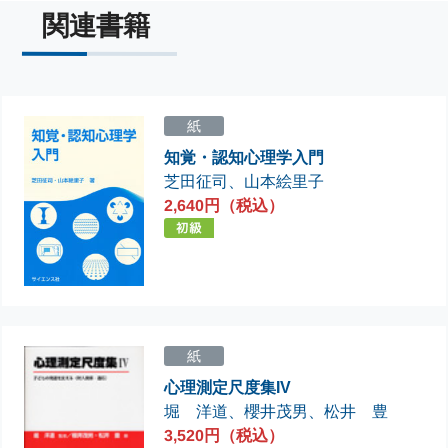
関連書籍
紙
知覚・認知心理学入門
芝田征司
、
山本絵里子
2,640円（税込）
紙
心理測定尺度集IV
堀 洋道
、
櫻井茂男
、
松井 豊
3,520円（税込）