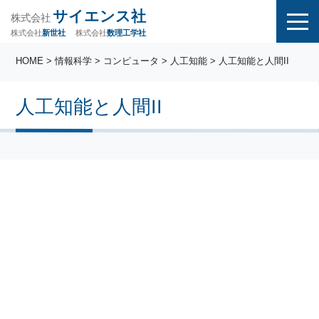
サイエンス社
株式会社
株式会社
株式会社
数理工学社
新世社
HOME
>
情報科学
>
コンピュータ
>
人工知能
> 人工知能と人間II
人工知能と人間II