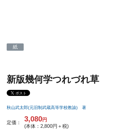
紙
新版幾何学つれづれ草
秋山武太郎(元旧制武蔵高等学校教諭) 著
3,080
円
定価：
(本体：2,800円＋税)