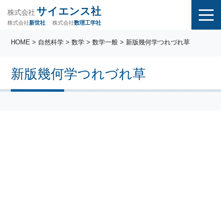
サイエンス社
株式会社
株式会社
株式会社
数理工学社
新世社
HOME
>
自然科学
>
数学
>
数学一般
> 新版幾何学つれづれ草
新版幾何学つれづれ草