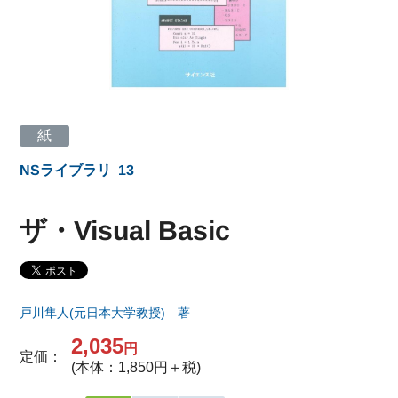
紙
NSライブラリ
13
ザ・Visual Basic
戸川隼人(元日本大学教授) 著
2,035
円
定価：
(本体：1,850円＋税)