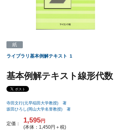
紙
ライブラリ基本例解テキスト
1
基本例解テキスト線形代数
寺田文行(元早稲田大学教授) 著
坂田ひろし(岡山大学名誉教授) 著
1,595
円
定価：
(本体：1,450円＋税)