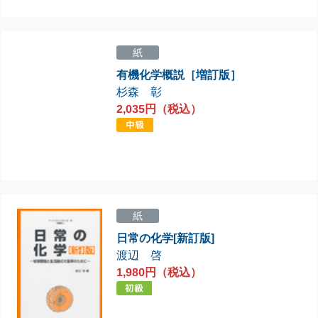
紙
有機化学概説［増訂版］
杉森 彰
2,035円（税込）
紙
日常の化学[新訂版]
渡辺 啓
1,980円（税込）