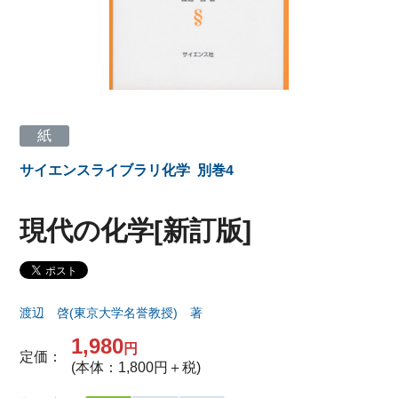
紙
サイエンスライブラリ化学
別巻4
現代の化学[新訂版]
渡辺 啓(東京大学名誉教授) 著
1,980
円
定価：
(本体：1,800円＋税)