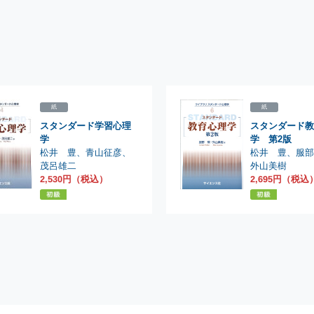
紙
紙
スタンダード学習心理
スタンダード教
学
学 第2版
松井 豊
松井 豊
、
、
青山征彦
服
、
茂呂雄二
外山美樹
2,530円（税込）
2,695円（税込