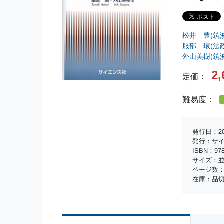
松井 豊(筑
服部 環(法
外山美樹(筑
2,
定価：
難易度：
発行日：20
発行：サ
ISBN：978-
サイズ：並
ページ数：
在庫：品