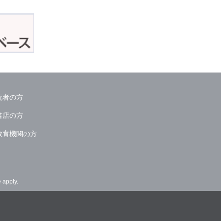
読者の方
書店の方
教育機関の方
e
apply.