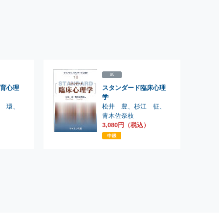
紙
育心理
スタンダード臨床心理
学
松井 豊
、
部 環
杉江 征
、
、
青木佐奈枝
）
3,080円（税込）