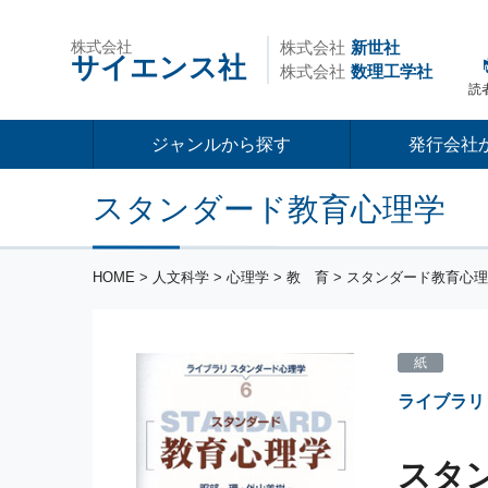
株式会社
株式会社
新世社
サイエンス社
株式会社
数理工学社
読
ジャンルから探す
発行会社
スタンダード教育心理学
HOME
>
人文科学
>
心理学
>
教 育
> スタンダード教育心
紙
ライブラリ
スタ