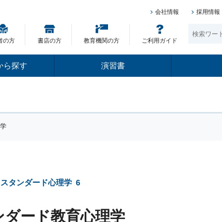
会社情報
採用情報
者の方
書店の方
教育機関の方
ご利用ガイド
から探す
演習書
理学
 スタンダード心理学
6
ンダード教育心理学