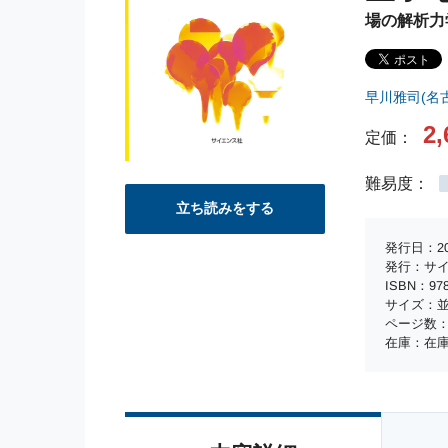
場の解析力
早川雅司(名
2,
定価：
難易度：
立ち読みをする
発行日：20
発行：サ
ISBN：978-
サイズ：並
ページ数：
在庫：在