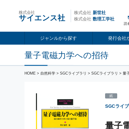
株式会社
株式会社
新世社
サイエンス社
株式会社
数理工学社
読
ジャンルから探す
発行会社
量子電磁力学への招待
HOME
>
自然科学
>
SGCライブラリ
>
SGCライブラリ
> 量
紙
SGCライ
量子