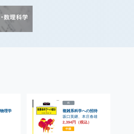
紙
物理学
複雑系科学への招待
坂口英継
、
本庄春雄
）
2,394円（税込）