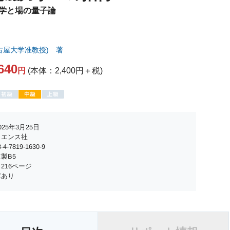
学と場の量子論
古屋大学准教授) 著
640
円
(本体：2,400円＋税)
25年3月25日
イエンス社
4-7819-1630-9
製B5
216ページ
庫あり