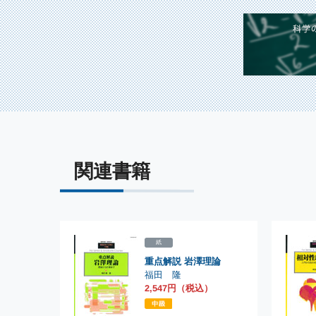
関連書籍
紙
重点解説 岩澤理論
福田 隆
2,547円（税込）