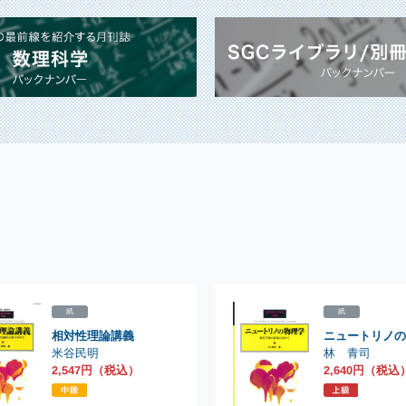
紙
紙
相対性理論講義
ニュートリノの
林 青司
米谷民明
2,640円（税込
2,547円（税込）