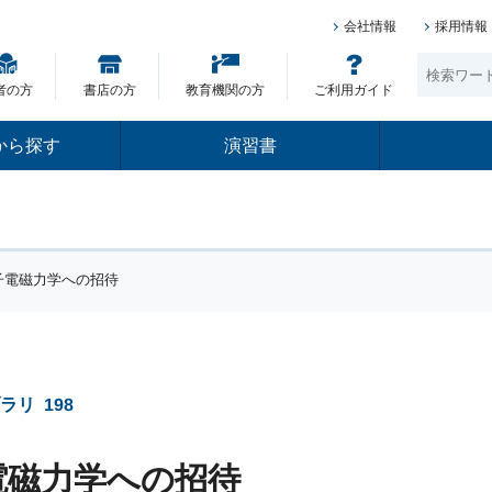
会社情報
採用情報
者の方
書店の方
教育機関の方
ご利用ガイド
から探す
演習書
子電磁力学への招待
ブラリ
198
電磁力学への招待