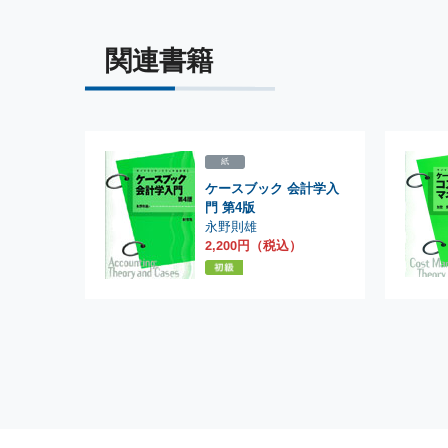
関連書籍
紙
ケースブック 会計学入
門 第4版
永野則雄
2,200円（税込）