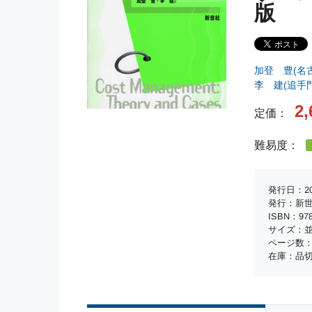
版
加登 豊(名
李 建(追手
2,
定価：
難易度：
発行日：20
発行：新
ISBN：978-
サイズ：並
ページ数：
在庫：品