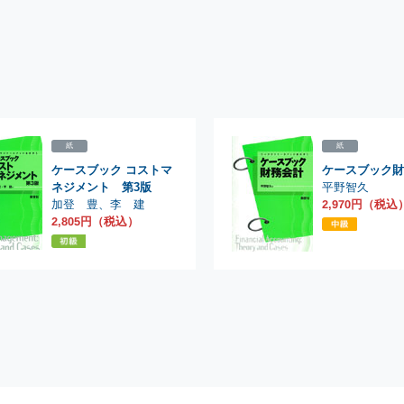
紙
紙
ケースブック コストマ
ケースブック財
平野智久
ネジメント 第3版
加登 豊
2,970円（税込
、
李 建
2,805円（税込）