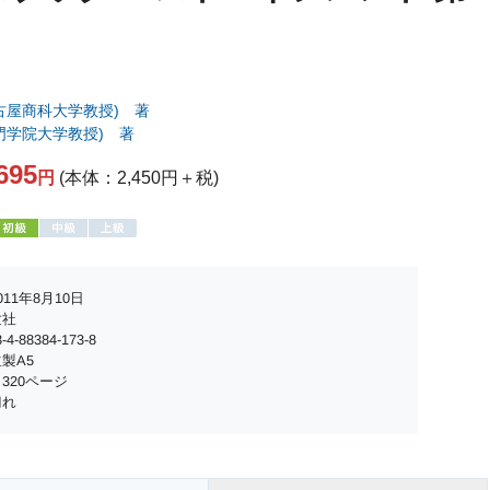
古屋商科大学教授) 著
門学院大学教授) 著
695
円
(本体：2,450円＋税)
11年8月10日
世社
4-88384-173-8
製A5
320ページ
切れ