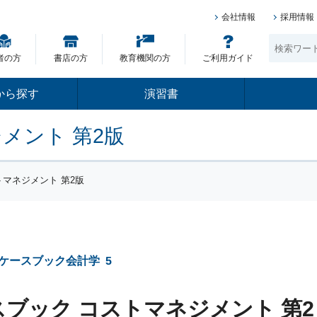
会社情報
採用情報
者の方
書店の方
教育機関の方
ご利用ガイド
から探す
演習書
メント 第2版
トマネジメント 第2版
ケースブック会計学
5
スブック コストマネジメント 第2