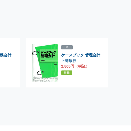
紙
務会計
ケースブック 管理会計
上總康行
2,805円（税込）
）