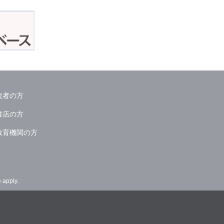
読者の方
書店の方
教育機関の方
e
apply.