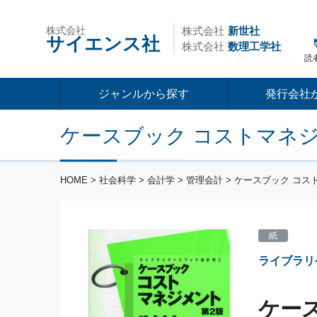
株式会社
株式会社
新世社
サイエンス社
株式会社
数理工学社
読
ジャンルから探す
発行会社
ケースブック コストマネジ
HOME
>
社会科学
>
会計学
>
管理会計
> ケースブック コス
紙
ライブラリ
ケー