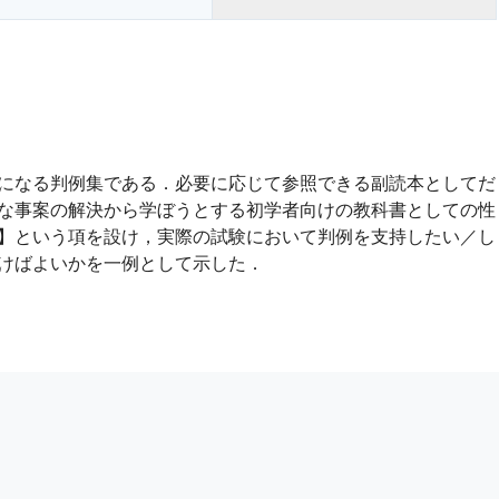
になる判例集である．必要に応じて参照できる副読本としてだ
な事案の解決から学ぼうとする初学者向けの教科書としての性
】という項を設け，実際の試験において判例を支持したい／し
けばよいかを一例として示した．