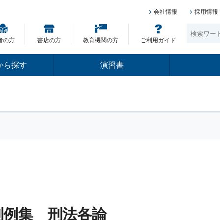
会社情報
採用情報
者の方
書店の方
教育機関の方
ご利用ガイド
から探す
演習書
判例集 刑法各論