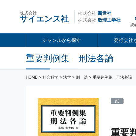
株式会社
株式会社
新世社
サイエンス社
株式会社
数理工学社
読
ジャンルから探す
発行会社
重要判例集 刑法各論
HOME
>
社会科学
>
法学
>
刑 法
> 重要判例集 刑法各論
紙
重要