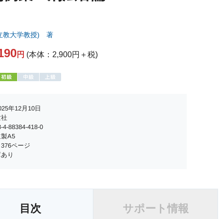
立教大学教授) 著
190
円
(本体：2,900円＋税)
25年12月10日
世社
4-88384-418-0
製A5
376ページ
庫あり
目次
サポート情報