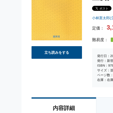
小林憲太郎(
3,
定価：
難易度：
立ち読みをする
発行日：20
発行：新
ISBN：978-
サイズ：並
ページ数：
在庫：在
内容詳細