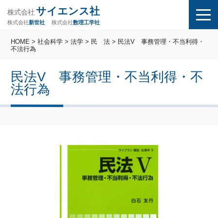
サイエンス社
株式会社
株式会社
株式会社
数理工学社
新世社
HOME
>
社会科学
>
法学
>
民 法
> 民法V 事務管理・不当利得・
不法行為
民法V 事務管理・不当利得・不
法行為