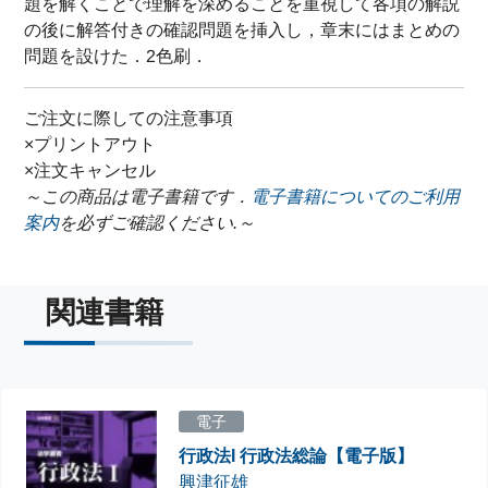
題を解くことで理解を深めることを重視して各項の解説
の後に解答付きの確認問題を挿入し，章末にはまとめの
問題を設けた．2色刷．
ご注文に際しての注意事項
×プリントアウト
×注文キャンセル
～この商品は電子書籍です．
電子書籍についてのご利用
案内
を必ずご確認ください.～
関連書籍
電子
行政法I 行政法総論【電子版】
興津征雄