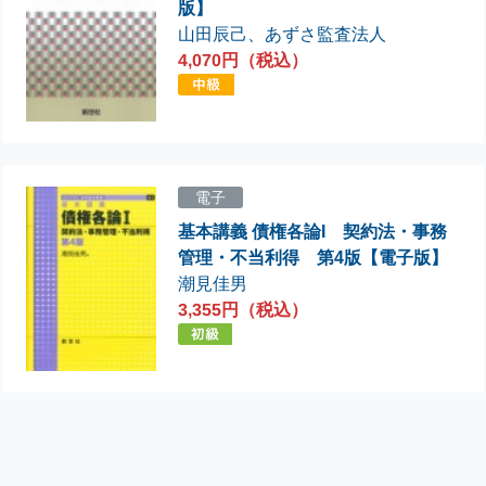
版】
山田辰己
、
あずさ監査法人
4,070円（税込）
電子
基本講義 債権各論I 契約法・事務
管理・不当利得 第4版【電子版】
潮見佳男
3,355円（税込）