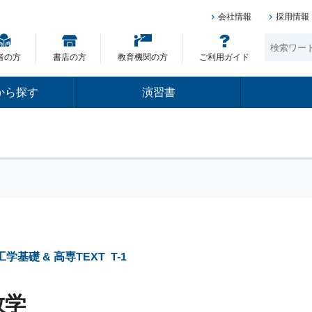
会社情報
採用情報
者の方
書店の方
教育機関の方
ご利用ガイド
から探す
演習書
 工学基礎 & 高専TEXT
T-1
数学