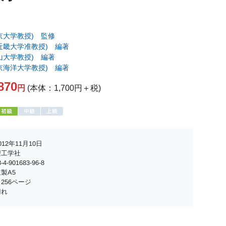
京大学教授) 監修
近畿大学准教授) 編著
山大学教授) 編著
京海洋大学教授) 編著
870
円
(本体：1,700円＋税)
12年11月10日
理工学社
4-901683-96-8
製A5
256ページ
切れ