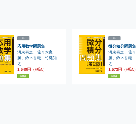
紙
紙
応用数学問題集
微分積分問題集[
河東泰之
河東泰之
、
、
佐々木良
佐
勝
勝
、
、
鈴木香織
鈴木香織
、
竹縄知
之
之
1,540円（税込）
1,573円（税込