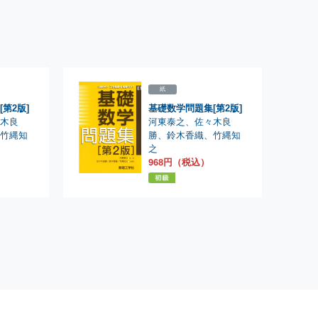
紙
第2版]
基礎数学問題集[第2版]
河東泰之
、
々木良
佐々木良
勝
、
鈴木香織
、
、
竹縄知
竹縄知
之
）
968円（税込）