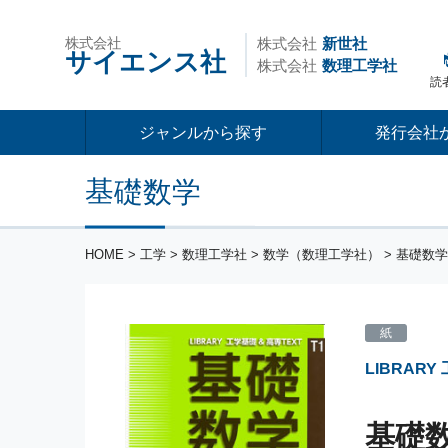
株式会社
株式会社
新世社
サイエンス社
株式会社
数理工学社
読
ジャンルから探す
発行会社
基礎数学
HOME
>
工学
>
数理工学社
>
数学（数理工学社）
> 基礎数学
紙
LIBRARY
基礎