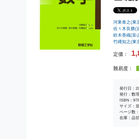
河東泰之(東
佐々木良勝(
鈴木香織(富
竹縄知之(東
1,
定価：
難易度：
発行日：20
発行：数
ISBN：978-
サイズ：並
ページ数：
在庫：品