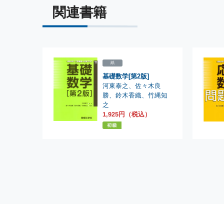
関連書籍
紙
基礎数学[第2版]
河東泰之
、
佐々木良
勝
、
鈴木香織
、
竹縄知
之
1,925円（税込）