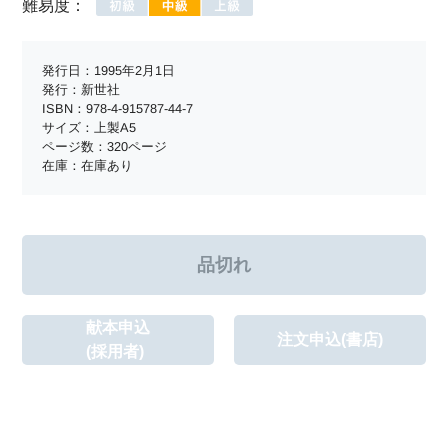
難易度：
発行日：1995年2月1日
発行：新世社
ISBN：978-4-915787-44-7
サイズ：上製A5
ページ数：320ページ
在庫：在庫あり
献本申込
注文申込(書店)
(採用者)