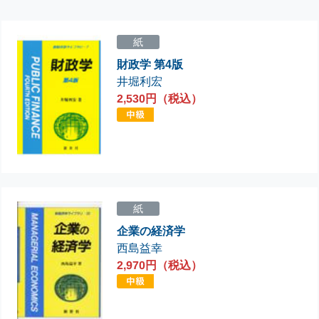
紙
財政学 第4版
井堀利宏
2,530円（税込）
紙
企業の経済学
西島益幸
2,970円（税込）