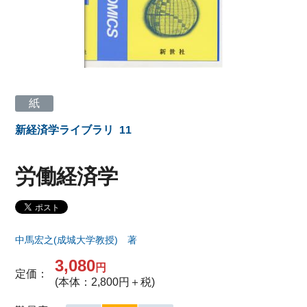
紙
新経済学ライブラリ
11
労働経済学
中馬宏之(成城大学教授) 著
3,080
円
定価：
(本体：2,800円＋税)